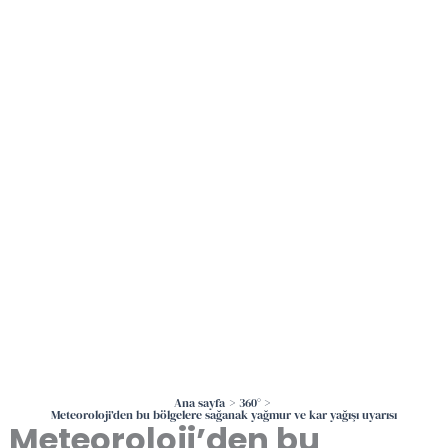
İçeriğe
atla
Ana sayfa
360°
Meteoroloji’den bu bölgelere sağanak yağmur ve kar yağışı uyarısı
Meteoroloji’den bu