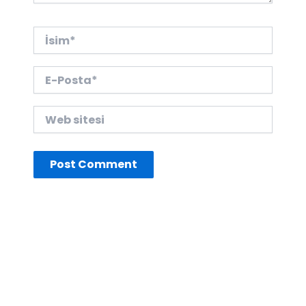
İsim*
E-
Posta*
Web
sitesi