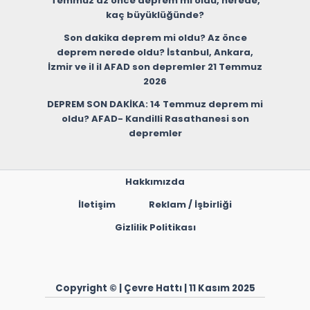
Temmuz az önce deprem mi oldu, nerede,
kaç büyüklüğünde?
Son dakika deprem mi oldu? Az önce
deprem nerede oldu? İstanbul, Ankara,
İzmir ve il il AFAD son depremler 21 Temmuz
2026
DEPREM SON DAKİKA: 14 Temmuz deprem mi
oldu? AFAD- Kandilli Rasathanesi son
depremler
Hakkımızda
İletişim
Reklam / İşbirliği
Gizlilik Politikası
Copyright © | Çevre Hattı | 11 Kasım 2025