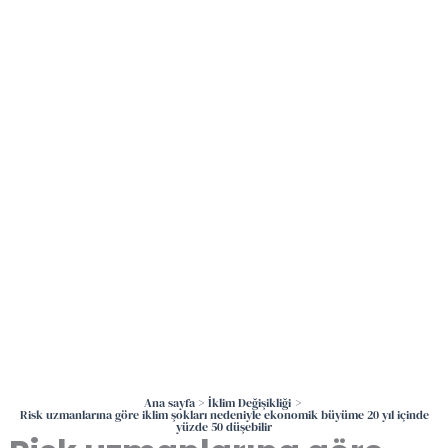
İçeriğe
atla
Ana sayfa
İklim Değişikliği
Risk uzmanlarına göre iklim şokları nedeniyle ekonomik büyüme 20 yıl içinde
yüzde 50 düşebilir