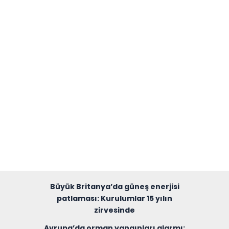
Büyük Britanya’da güneş enerjisi
patlaması: Kurulumlar 15 yılın
zirvesinde
Avrupa’da orman yangınları alarmı: