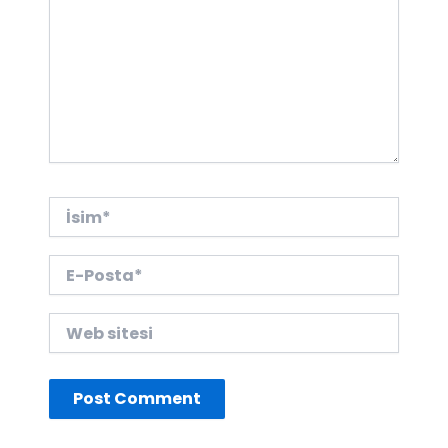
İsim*
E-
Posta*
Web
sitesi