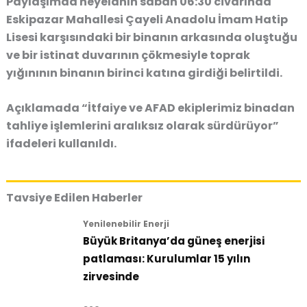
Paylaşımda heyelanın sabah 06:30 civarında
Eskipazar Mahallesi Çayeli Anadolu İmam Hatip
Lisesi karşısındaki bir binanın arkasında oluştuğu
ve bir istinat duvarının çökmesiyle toprak
yığınının binanın birinci katına girdiği belirtildi.
Açıklamada “İtfaiye ve AFAD ekiplerimiz binadan
tahliye işlemlerini aralıksız olarak sürdürüyor”
ifadeleri kullanıldı.
Tavsiye Edilen Haberler
Yenilenebilir Enerji
Büyük Britanya’da güneş enerjisi
patlaması: Kurulumlar 15 yılın
zirvesinde