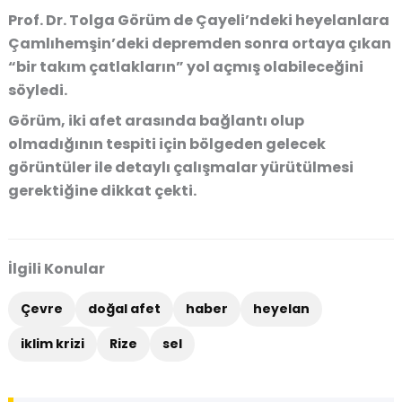
Prof. Dr. Tolga Görüm de Çayeli’ndeki heyelanlara
Çamlıhemşin’deki depremden sonra ortaya çıkan
“bir takım çatlakların” yol açmış olabileceğini
söyledi.
Görüm, iki afet arasında bağlantı olup
olmadığının tespiti için bölgeden gelecek
görüntüler ile detaylı çalışmalar yürütülmesi
gerektiğine dikkat çekti.
İlgili Konular
Çevre
doğal afet
haber
heyelan
iklim krizi
Rize
sel