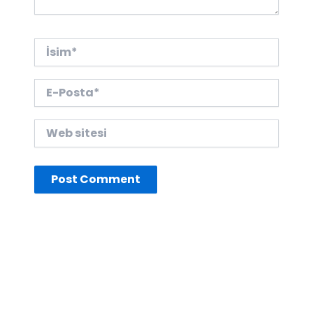
İsim*
E-
Posta*
Web
sitesi