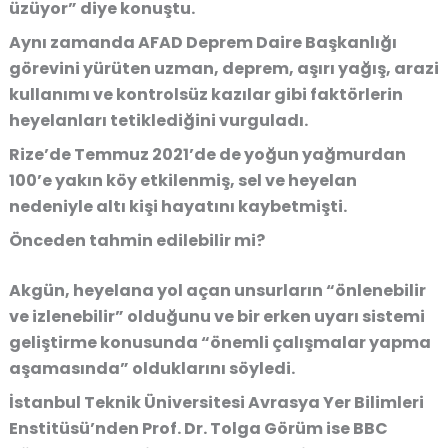
üzüyor” diye konuştu.
Aynı zamanda AFAD Deprem Daire Başkanlığı
görevini yürüten uzman, deprem, aşırı yağış, arazi
kullanımı ve kontrolsüz kazılar gibi faktörlerin
heyelanları tetiklediğini vurguladı.
Rize’de Temmuz 2021’de de yoğun yağmurdan
100’e yakın köy etkilenmiş, sel ve heyelan
nedeniyle altı kişi hayatını kaybetmişti.
Önceden tahmin edilebilir mi?
Akgün, heyelana yol açan unsurların “önlenebilir
ve izlenebilir” olduğunu ve bir erken uyarı sistemi
geliştirme konusunda “önemli çalışmalar yapma
aşamasında” olduklarını söyledi.
İstanbul Teknik Üniversitesi Avrasya Yer Bilimleri
Enstitüsü’nden Prof. Dr. Tolga Görüm ise BBC