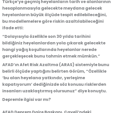
Türkçe’ye geçmiş heyelanların tarih ve alanlarının
hesaplanmasıyla gelecekte meydana gelecek
heyelanların büyük ölçüde tespit edilebileceğini,
bu modellemelere göre riskin azaltılabileceğini
ifade etti:
“Dolayısıyla özellikle son 30 yılda tarihini
bildiğiniz heyelanlardan yola çıkarak gelecekte
hangi yağış koşullarında heyelanlar nerede
gerçekleşecek bunu tahmin etmek mümkün.”
AFAD’ın Afet Risk Azaltma (ARAS) sistemiyle bunu
belirli ölçüde yaptığını belirten Görüm, “Özellikle
‘bu alan heyelana yatkındır, yerleşime
kapatıyorum’ dediğinizde söz konusu risklerden
insanları uzaklaştırmış olursunuz” diye konuştu.
Depremle ilgisi var mı?
AFAD Deprem Daire Başkanı, Çayeli’ndeki