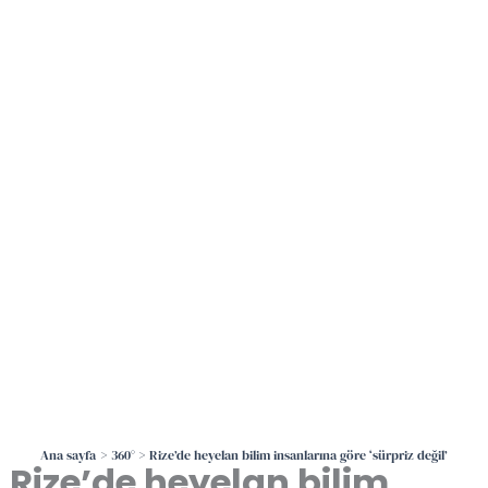
İçeriğe
atla
Ana sayfa
360°
Rize’de heyelan bilim insanlarına göre ‘sürpriz değil’
Rize’de heyelan bilim