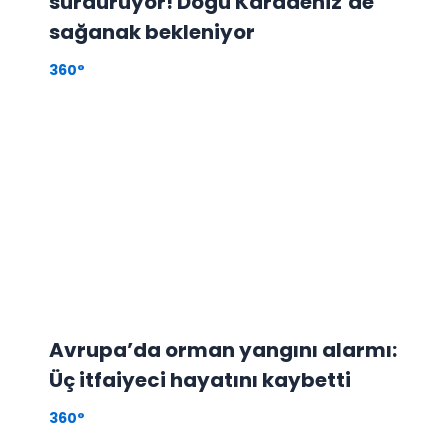
sürdürüyor! Doğu Karadeniz’de
sağanak bekleniyor
360°
Avrupa’da orman yangını alarmı:
Üç itfaiyeci hayatını kaybetti
360°