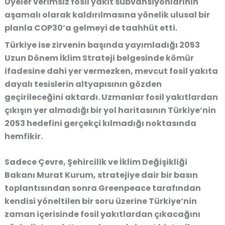
Üyeler verimsiz fosil yakıt sübvansiyonlarının
aşamalı olarak kaldırılmasına yönelik ulusal bir
planla COP30’a gelmeyi de taahhüt etti.
Türkiye ise zirvenin başında yayımladığı 2053
Uzun Dönem İklim Strateji belgesinde kömür
ifadesine dahi yer vermezken, mevcut fosil yakıta
dayalı tesislerin altyapısının gözden
geçirileceğini aktardı. Uzmanlar fosil yakıtlardan
çıkışın yer almadığı bir yol haritasının Türkiye’nin
2053 hedefini gerçekçi kılmadığı noktasında
hemfikir.
Sadece Çevre, Şehircilik ve İklim Değişikliği
Bakanı Murat Kurum, stratejiye dair bir basın
toplantısından sonra Greenpeace tarafından
kendisi yöneltilen bir soru üzerine Türkiye’nin
zaman içerisinde fosil yakıtlardan çıkacağını