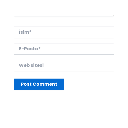
İsim*
E-
Posta*
Web
sitesi