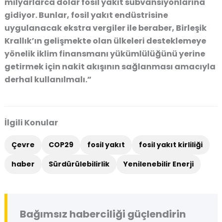
milyarlarca dolar fosil yakıt sübvansiyonlarına
gidiyor. Bunlar, fosil yakıt endüstrisine
uygulanacak ekstra vergiler ile beraber, Birleşik
Krallık’ın gelişmekte olan ülkeleri desteklemeye
yönelik iklim finansmanı yükümlülüğünü yerine
getirmek için nakit akışının sağlanması amacıyla
derhal kullanılmalı.”
İlgili Konular
Çevre
COP29
fosil yakıt
fosil yakıt kirliliği
haber
Sürdürülebilirlik
Yenilenebilir Enerji
Bağımsız haberciliği güçlendirin