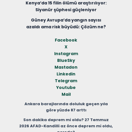
Kenya’da 15 filin ölümü araştırılıyor:
Siyanür şüphesi güçleniyor
Güney Avrupa’da yangın sayısı
azaldı ama risk büyüdü: Çözüm ne?
Facebook
X
Instagram
BlueSky
Mastadon
Linkedin
Telegram
Youtube
Mail
Ankara barajlarında doluluk geçen yıla
göre yüzde 87 arttı
Son dakika deprem mi oldu? 27 Temmuz
2026 AFAD-Kandilli az önce deprem mi oldu,