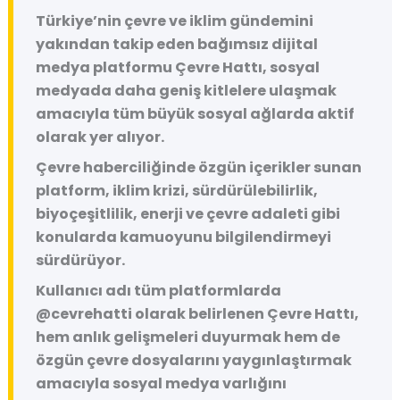
Türkiye’nin çevre ve iklim gündemini
yakından takip eden bağımsız dijital
medya platformu
Çevre Hattı
, sosyal
medyada daha geniş kitlelere ulaşmak
amacıyla tüm büyük sosyal ağlarda aktif
olarak yer alıyor.
Çevre haberciliğinde özgün içerikler sunan
platform, iklim krizi, sürdürülebilirlik,
biyoçeşitlilik, enerji ve çevre adaleti gibi
konularda kamuoyunu bilgilendirmeyi
sürdürüyor.
Kullanıcı adı tüm platformlarda
@cevrehatti
olarak belirlenen Çevre Hattı,
hem anlık gelişmeleri duyurmak hem de
özgün çevre dosyalarını yaygınlaştırmak
amacıyla sosyal medya varlığını