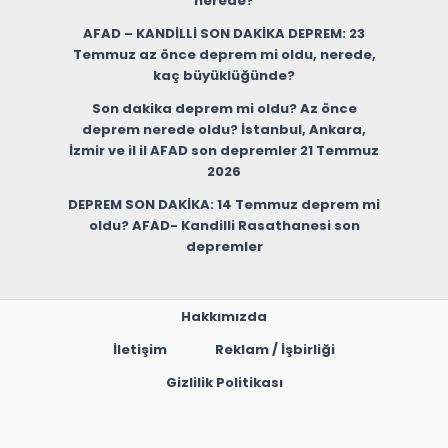
nerede?
AFAD – KANDİLLİ SON DAKİKA DEPREM: 23
Temmuz az önce deprem mi oldu, nerede,
kaç büyüklüğünde?
Son dakika deprem mi oldu? Az önce
deprem nerede oldu? İstanbul, Ankara,
İzmir ve il il AFAD son depremler 21 Temmuz
2026
DEPREM SON DAKİKA: 14 Temmuz deprem mi
oldu? AFAD- Kandilli Rasathanesi son
depremler
Hakkımızda
İletişim
Reklam / İşbirliği
Gizlilik Politikası