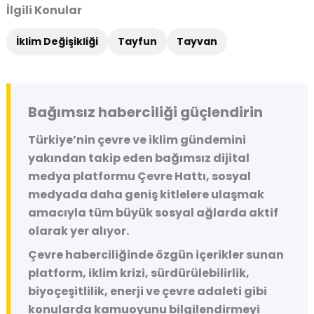
İlgili Konular
İklim Değişikliği
Tayfun
Tayvan
Bağımsız haberciliği güçlendirin
Türkiye’nin çevre ve iklim gündemini
yakından takip eden bağımsız dijital
medya platformu
Çevre Hattı
, sosyal
medyada daha geniş kitlelere ulaşmak
amacıyla tüm büyük sosyal ağlarda aktif
olarak yer alıyor.
Çevre haberciliğinde özgün içerikler sunan
platform, iklim krizi, sürdürülebilirlik,
biyoçeşitlilik, enerji ve çevre adaleti gibi
konularda kamuoyunu bilgilendirmeyi