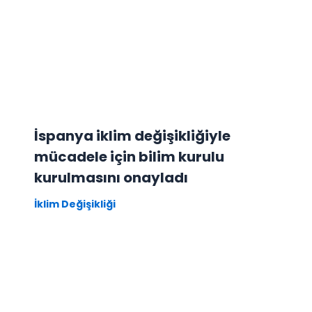
İspanya iklim değişikliğiyle
mücadele için bilim kurulu
kurulmasını onayladı
İklim Değişikliği