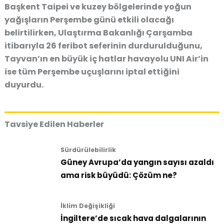
Başkent Taipei ve kuzey bölgelerinde yoğun
yağışların Perşembe günü etkili olacağı
belirtilirken, Ulaştırma Bakanlığı Çarşamba
itibarıyla 26 feribot seferinin durdurulduğunu,
Tayvan’ın en büyük iç hatlar havayolu UNI Air’in
ise tüm Perşembe uçuşlarını iptal ettiğini
duyurdu.
Tavsiye Edilen Haberler
Sürdürülebilirlik
Güney Avrupa’da yangın sayısı azaldı
ama risk büyüdü: Çözüm ne?
İklim Değişikliği
İngiltere’de sıcak hava dalgalarının