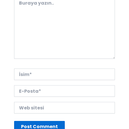
yazın..
İsim*
E-
Posta*
Web
sitesi