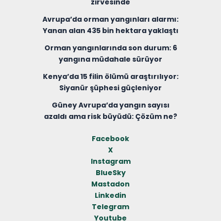
zirvesinde
Avrupa’da orman yangınları alarmı:
Yanan alan 435 bin hektara yaklaştı
Orman yangınlarında son durum: 6
yangına müdahale sürüyor
Kenya’da 15 filin ölümü araştırılıyor:
Siyanür şüphesi güçleniyor
Güney Avrupa’da yangın sayısı
azaldı ama risk büyüdü: Çözüm ne?
Facebook
X
Instagram
BlueSky
Mastadon
Linkedin
Telegram
Youtube