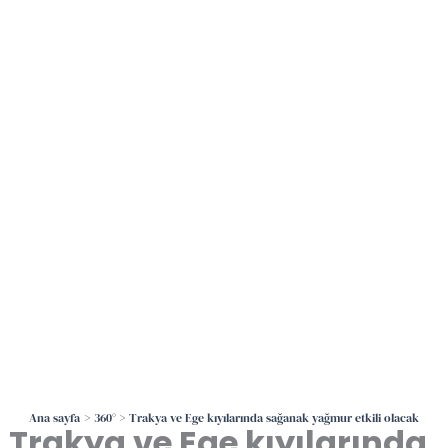
İçeriğe
atla
Ana sayfa
360°
Trakya ve Ege kıyılarında sağanak yağmur etkili olacak
Trakya ve Ege kıyılarında