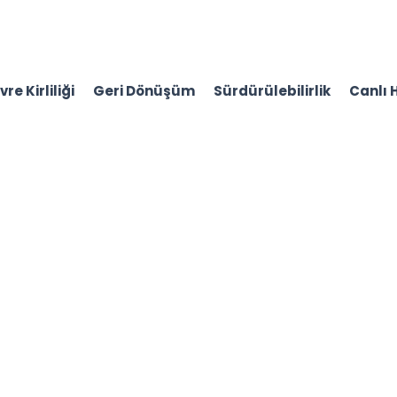
re Kirliliği
Geri Dönüşüm
Sürdürülebilirlik
Canlı 