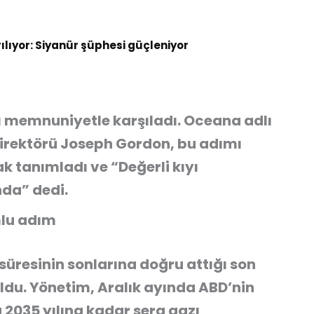
rılıyor: Siyanür şüphesi güçleniyor
nı memnuniyetle karşıladı. Oceana adlı
direktörü Joseph Gordon, bu adımı
k tanımladı ve “Değerli kıyı
nda” dedi.
mlu adım
süresinin sonlarına doğru attığı son
oldu. Yönetim, Aralık ayında ABD’nin
2035 yılına kadar sera gazı