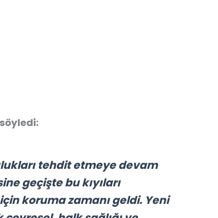
söyledi:
lulukları tehdit etmeye devam
ine geçişte bu kıyıları
 için koruma zamanı geldi. Yeni
evresel, halk sağlığı ve