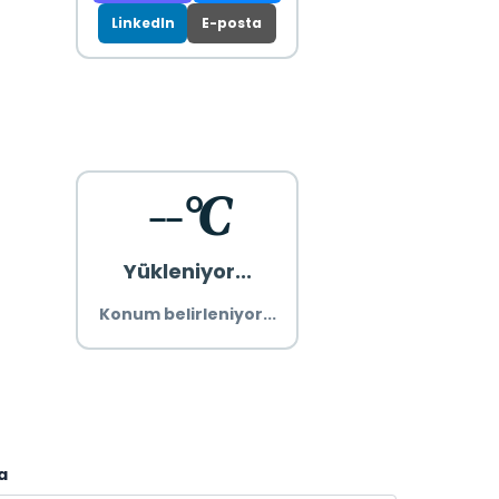
LinkedIn
E-posta
--°C
Yükleniyor...
Konum belirleniyor...
a