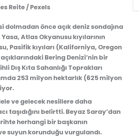
s Reite / Pexels
si dolmadan önce açık deniz sondajına
. Yasa,
Atlas Okyanusu kıyılarının
su
,
Pasifik kıyıları (Kaliforniya, Oregon
açıklarındaki Bering Denizi’nin bir
ihli
Dış Kıta Sahanlığı Toprakları
lamda
253 milyon hektarlık (625 milyon
iyor.
dele ve gelecek nesillere daha
ı taşıdığını belirtti. Beyaz Saray’dan
rihte herhangi bir başkanın
ve suyun korunduğu
vurgulandı.