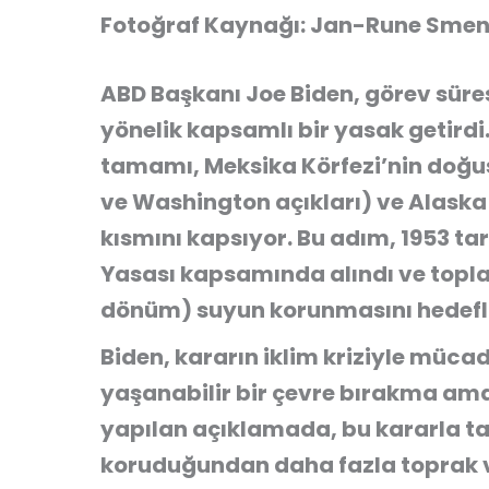
Fotoğraf Kaynağı: Jan-Rune Smene
ABD Başkanı Joe Biden, görev süre
yönelik kapsamlı bir yasak getirdi
tamamı
,
Meksika Körfezi’nin doğu
ve Washington açıkları)
ve
Alaska 
kısmını
kapsıyor. Bu adım, 1953 tar
Yasası
kapsamında alındı ve top
dönüm) suyun korunmasını
hedefl
Biden, kararın iklim kriziyle müca
yaşanabilir bir çevre bırakma amac
yapılan açıklamada, bu kararla
ta
koruduğundan daha fazla toprak 