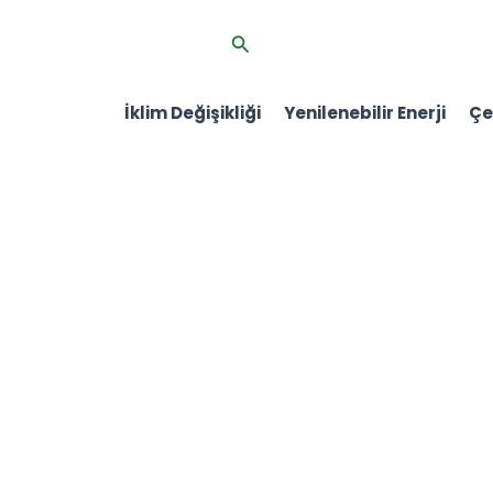
İçeriğe
Arama
atla
İklim Değişikliği
Yenilenebilir Enerji
Çev