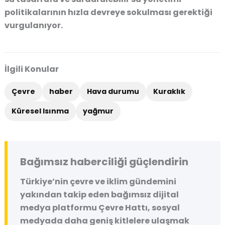
politikalarının hızla devreye sokulması gerektiği
vurgulanıyor.
İlgili Konular
Çevre
haber
Hava durumu
Kuraklık
Küresel Isınma
yağmur
Bağımsız haberciliği güçlendirin
Türkiye’nin çevre ve iklim gündemini
yakından takip eden bağımsız dijital
medya platformu
Çevre Hattı
, sosyal
medyada daha geniş kitlelere ulaşmak