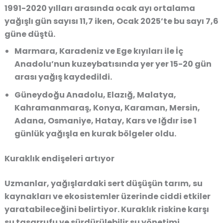
1991-2020 yılları arasında
ocak ayı ortalama
yağışlı gün sayısı 11,7 iken
,
Ocak 2025’te bu sayı 7,6
güne düştü
.
Marmara, Karadeniz ve Ege kıyıları
ile
İç
Anadolu’nun kuzeybatısında
yer yer
15-20 gün
arası yağış
kaydedildi.
Güneydoğu Anadolu, Elazığ, Malatya,
Kahramanmaraş, Konya, Karaman, Mersin,
Adana, Osmaniye, Hatay, Kars ve Iğdır
ise
1
günlük yağışla
en kurak bölgeler oldu.
Kuraklık endişeleri artıyor
Uzmanlar, yağışlardaki sert düşüşün
tarım, su
kaynakları ve ekosistemler üzerinde ciddi etkiler
yaratabileceğini
belirtiyor. Kuraklık riskine karşı
su tasarrufu ve sürdürülebilir su yönetimi