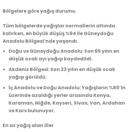
Bölgelere göre yağış durumu
Tüm bölgelerde yağışlar normallerin altında
kalırken
, en büyük düşüş
%94 ile Güneydoğu
Anadolu Bölgesi’nde
yaşandı.
Doğu ve Güneydoğu Anadolu:
Son
65 yılın en
düşük ocak ayı yağışı
kaydedildi.
Akdeniz Bölgesi:
Son
33 yılın en düşük ocak
yağışı
görüldü.
İç Anadolu ve Doğu Anadolu:
Yağışların %80’in
üzerinde azaldığı yerler arasında
Konya,
Karaman, Niğde, Kayseri, Sivas, Van, Ardahan
ve Kars
bulunuyor.
En az yağış alan iller