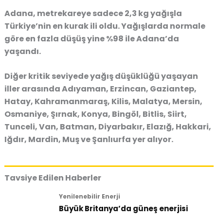
Adana
, metrekareye
sadece 2,3 kg yağışla
Türkiye’nin en kurak ili oldu. Yağışlarda
normale
göre en fazla düşüş yine %98 ile Adana’da
yaşandı
.
Diğer kritik seviyede yağış düşüklüğü yaşayan
iller arasında
Adıyaman, Erzincan, Gaziantep,
Hatay, Kahramanmaraş, Kilis, Malatya, Mersin,
Osmaniye, Şırnak, Konya, Bingöl, Bitlis, Siirt,
Tunceli, Van, Batman, Diyarbakır, Elazığ, Hakkari,
Iğdır, Mardin, Muş ve Şanlıurfa
yer alıyor.
Tavsiye Edilen Haberler
Yenilenebilir Enerji
Büyük Britanya’da güneş enerjisi