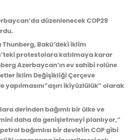
Azerbaycan’da düzenlenecek COP29
urdu.
a Thunberg, Bakü’deki iklim
s’teki protestolara katılmaya karar
nberg Azerbaycan’ın ev sahibi rolüne
letler İklim Değişikliği Çerçeve
yapılmasını”aşırı ikiyüzlülük” olarak
ara derinden bağımlı bir ülke ve
imini daha da genişletmeyi planlıyor,”
petrol bağımlısı bir devletin COP gibi