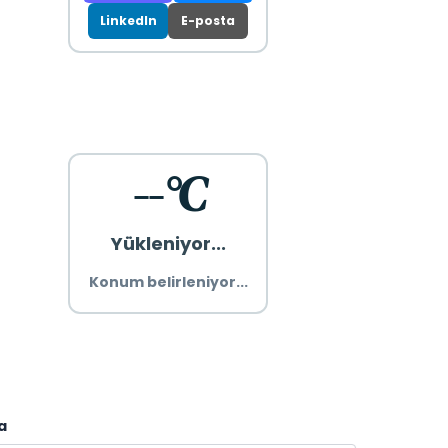
LinkedIn
E-posta
--°C
Yükleniyor...
Konum belirleniyor...
a