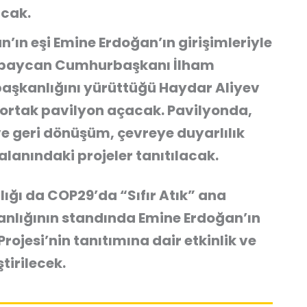
cak.
n eşi Emine Erdoğan’ın girişimleriyle
Azerbaycan Cumhurbaşkanı İlham
 başkanlığını yürüttüğü Haydar Aliyev
 ortak pavilyon açacak. Pavilyonda,
i ve geri dönüşüm, çevreye duyarlılık
alanındaki projeler tanıtılacak.
ığı da COP29’da “Sıfır Atık” ana
kanlığının standında Emine Erdoğan’ın
rojesi’nin tanıtımına dair etkinlik ve
tirilecek.