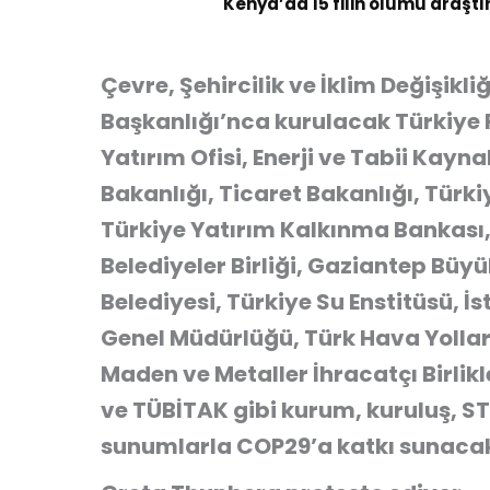
Kenya’da 15 filin ölümü araştı
Çevre, Şehircilik ve İklim Değişikliğ
Başkanlığı’nca kurulacak Türkiy
Yatırım Ofisi, Enerji ve Tabii Kay
Bakanlığı, Ticaret Bakanlığı, Türk
Türkiye Yatırım Kalkınma Bankası, 
Belediyeler Birliği, Gaziantep Büy
Belediyesi, Türkiye Su Enstitüsü, İ
Genel Müdürlüğü, Türk Hava Yolları
Maden ve Metaller İhracatçı Birli
ve TÜBİTAK gibi kurum, kuruluş, STK
sunumlarla COP29’a katkı sunaca