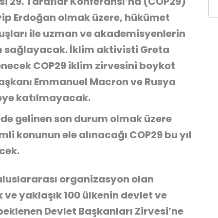
si 29. Taraflar Konferansı’na (COP29)
ip Erdoğan olmak üzere, hükümet
luşları ile uzman ve akademisyenlerin
m sağlayacak. İklim aktivisti Greta
ecek COP29 iklim zirvesini boykot
başkanı Emmanuel Macron ve Rusya
veye katılmayacak.
de gelinen son durum olmak üzere
nemli konunun ele alınacağı COP29 bu yıl
cek.
uluslararası organizasyon olan
 ve yaklaşık 100 ülkenin devlet ve
eklenen Devlet Başkanları Zirvesi’ne