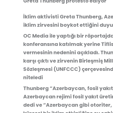
Greta Thunberg protesto ediyor
İklim aktivisti Greta Thunberg, 
iklim zirvesini boykot ettiğini duy
OC Media ile yaptığı bir röportajd
konferansına katılmak yerine Tifli
vermesinin nedenini açıkladı. Thu
karşı çıktı ve zirvenin Birleşmiş Mil
Sözleşmesi (UNFCCC) çerçevesinde 
niteledi
Thunberg “Azerbaycan, fosil yakıtl
Azerbaycan rejimi fosil yakıt üret
dedi ve “Azerbaycan gibi otoriter, 