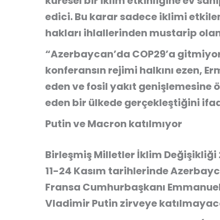
küresel bir iklim etkinliğine ev sa
edici. Bu karar sadece iklimi etki
hakları ihlallerinden mustarip ola
“Azerbaycan’da COP29’a gitmiyor
konferansın rejimi halkını ezen, E
eden ve fosil yakıt genişlemesine ön
eden bir ülkede gerçekleştiğini ifad
Putin ve Macron katılmıyor
Birleşmiş Milletler İklim Değişikliğ
11-24 Kasım tarihlerinde Azerbayc
Fransa Cumhurbaşkanı Emmanuel 
Vladimir Putin zirveye katılmayac