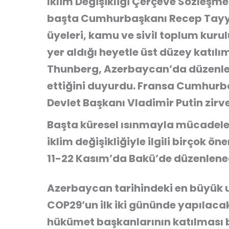
İklim Değişikliği Çerçeve Sözleşme
başta Cumhurbaşkanı Recep Tayy
üyeleri, kamu ve sivil toplum kuru
yer aldığı heyetle üst düzey katılı
Thunberg, Azerbaycan’da düzenlen
ettiğini duyurdu. Fransa Cumhur
Devlet Başkanı Vladimir Putin zir
Başta küresel ısınmayla mücadele
iklim değişikliğiyle ilgili birçok ö
11-22 Kasım’da Bakü’de düzenlene
Azerbaycan tarihindeki en büyük 
COP29’un ilk iki gününde yapılacak
hükümet başkanlarının katılması b