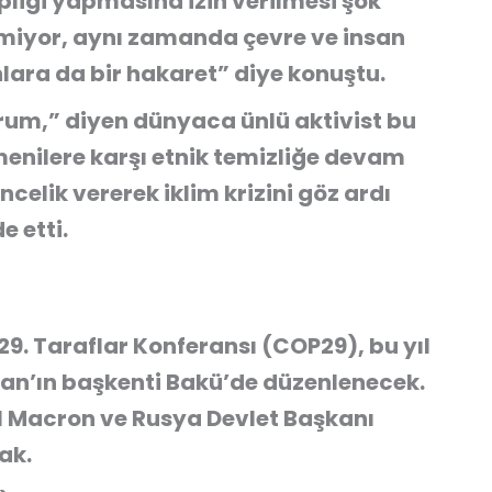
hipliği yapmasına izin verilmesi şok
lemiyor, aynı zamanda çevre ve insan
nlara da bir hakaret” diye konuştu.
um,” diyen dünyaca ünlü aktivist bu
rmenilere karşı etnik temizliğe devam
celik vererek iklim krizini göz ardı
e etti.
i 29. Taraflar Konferansı (COP29), bu yıl
an’ın başkenti Bakü’de düzenlenecek.
Macron ve Rusya Devlet Başkanı
ak.