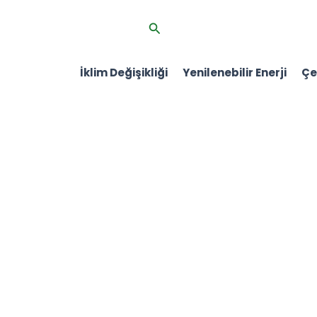
İçeriğe
Arama
atla
İklim Değişikliği
Yenilenebilir Enerji
Çev