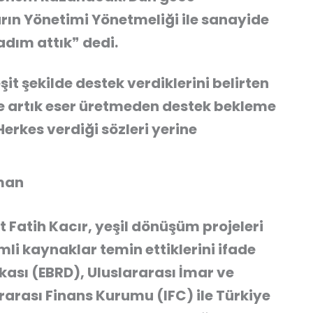
ın Yönetimi Yönetmeliği ile sanayide
dım attık❞ dedi.
it şekilde destek verdiklerini belirten
te artık eser üretmeden destek bekleme
erkes verdiği sözleri yerine
sman
 Fatih Kacır, yeşil dönüşüm projeleri
nemli kaynaklar temin ettiklerini ifade
ası (EBRD), Uluslararası İmar ve
arası Finans Kurumu (IFC) ile Türkiye