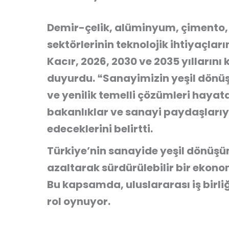
Demir-çelik, alüminyum, çimento, 
sektörlerinin teknolojik ihtiyaçlar
Kacır, 2026, 2030 ve 2035 yıllarını
duyurdu. ❝Sanayimizin yeşil dönüş
ve yenilik temelli çözümleri hayata
bakanlıklar ve sanayi paydaşlar
edeceklerini belirtti.
Türkiye’nin sanayide yeşil dönüşü
azaltarak sürdürülebilir bir ekono
Bu kapsamda, uluslararası iş birli
rol oynuyor.