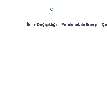
İçeriğe
Arama
atla
İklim Değişikliği
Yenilenebilir Enerji
Çev