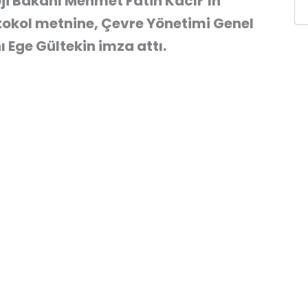
i Bakanı Mehmet Fatih Kacır’ın
rotokol metnine, Çevre Yönetimi Genel
 Ege Gültekin imza attı.