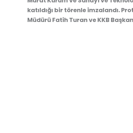
Murat Kurum ve Sanayi ve Teknoloj
katıldığı bir törenle imzalandı. P
Müdürü Fatih Turan ve KKB Başkanı