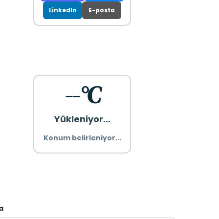
LinkedIn
E-posta
--°C
Yükleniyor...
Konum belirleniyor...
a