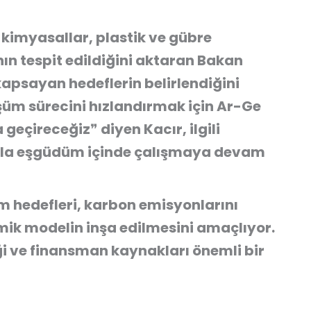
kimyasallar, plastik ve gübre
ının tespit edildiğini aktaran Bakan
 kapsayan hedeflerin belirlendiğini
üm sürecini hızlandırmak için Ar-Ge
 geçireceğiz❞ diyen Kacır, ilgili
ıyla eşgüdüm içinde çalışmaya devam
m hedefleri, karbon emisyonlarını
mik modelin inşa edilmesini amaçlıyor.
ği ve finansman kaynakları önemli bir