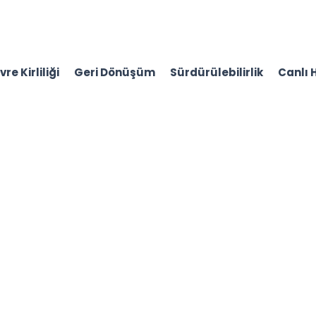
re Kirliliği
Geri Dönüşüm
Sürdürülebilirlik
Canlı 