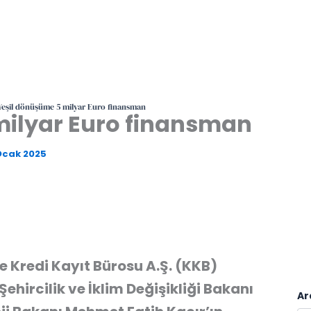
Yeşil dönüşüme 5 milyar Euro finansman
milyar Euro finansman
Ocak 2025
 Kredi Kayıt Bürosu A.Ş. (KKB)
ehircilik ve İklim Değişikliği Bakanı
Ar