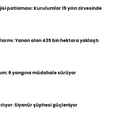
si patlaması: Kurulumlar 15 yılın zirvesinde
armı: Yanan alan 435 bin hektara yaklaştı
um: 6 yangına müdahale sürüyor
rılıyor: Siyanür şüphesi güçleniyor