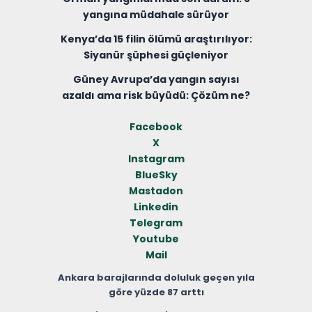
yangına müdahale sürüyor
Kenya’da 15 filin ölümü araştırılıyor:
Siyanür şüphesi güçleniyor
Güney Avrupa’da yangın sayısı
azaldı ama risk büyüdü: Çözüm ne?
Facebook
X
Instagram
BlueSky
Mastadon
Linkedin
Telegram
Youtube
Mail
Ankara barajlarında doluluk geçen yıla
göre yüzde 87 arttı