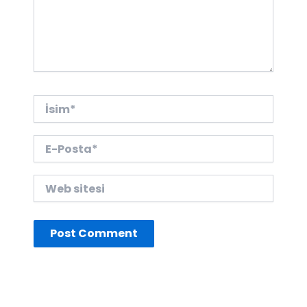
İsim*
E-
Posta*
Web
sitesi