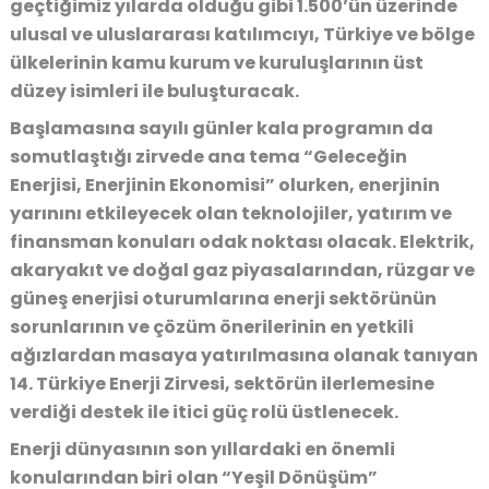
geçtiğimiz yılarda olduğu gibi 1.500’ün üzerinde
ulusal ve uluslararası katılımcıyı, Türkiye ve bölge
ülkelerinin kamu kurum ve kuruluşlarının üst
düzey isimleri ile buluşturacak.
Başlamasına sayılı günler kala programın da
somutlaştığı zirvede ana tema “Geleceğin
Enerjisi, Enerjinin Ekonomisi” olurken, enerjinin
yarınını etkileyecek olan teknolojiler, yatırım ve
finansman konuları odak noktası olacak. Elektrik,
akaryakıt ve doğal gaz piyasalarından, rüzgar ve
güneş enerjisi oturumlarına enerji sektörünün
sorunlarının ve çözüm önerilerinin en yetkili
ağızlardan masaya yatırılmasına olanak tanıyan
14. Türkiye Enerji Zirvesi, sektörün ilerlemesine
verdiği destek ile itici güç rolü üstlenecek.
Enerji dünyasının son yıllardaki en önemli
konularından biri olan “Yeşil Dönüşüm”