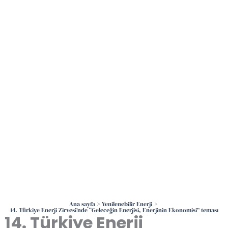
İçeriğe
atla
Ana sayfa
Yenilenebilir Enerji
14. Türkiye Enerji Zirvesi’nde “Geleceğin Enerjisi, Enerjinin Ekonomisi” teması
14. Türkiye Enerji