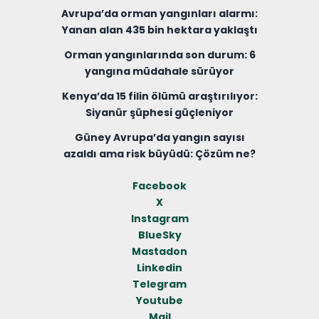
Avrupa’da orman yangınları alarmı:
Yanan alan 435 bin hektara yaklaştı
Orman yangınlarında son durum: 6
yangına müdahale sürüyor
Kenya’da 15 filin ölümü araştırılıyor:
Siyanür şüphesi güçleniyor
Güney Avrupa’da yangın sayısı
azaldı ama risk büyüdü: Çözüm ne?
Facebook
X
Instagram
BlueSky
Mastadon
Linkedin
Telegram
Youtube
Mail