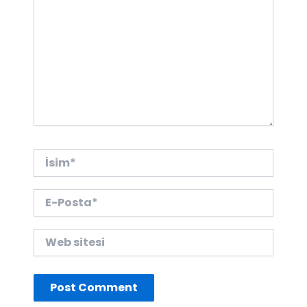
İsim*
E-
Posta*
Web
sitesi