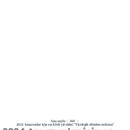
İçeriğe
atla
Ana sayfa
360°
2024 Amazonlar için en kötü yıl oldu! “Ekolojik dönüm noktası”