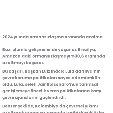
2024 yılında ormansızlaşma oranında azalma
Bazı olumlu gelişmeler de yaşandı. Brezilya,
Amazon’daki ormansızlaşmayı
%30,6 oranında
azaltmayı başardı
.
Bu başarı,
Başkan Luiz Inácio Lula da Silva
’nın
çevre koruma politikaları sayesinde mümkün
oldu. Lula, selefi Jair Bolsonaro’nun tarımsal
genişlemeye öncelik veren politikalarına karşı
çevre ajanslarını güçlendirdi.
Benzer şekilde,
Kolombiya
da çevresel yıkımı
azaltarak ormansızlaşmada tarihi düşüklükler