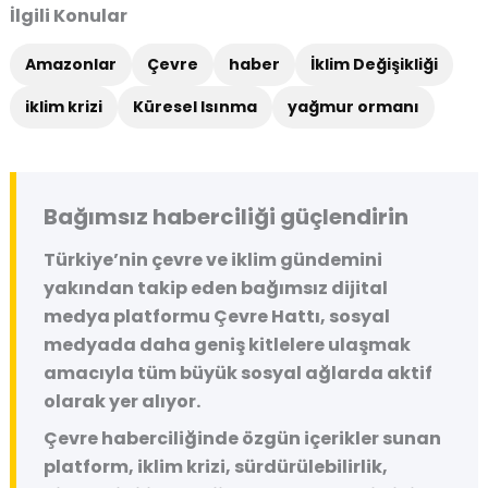
İlgili Konular
Amazonlar
Çevre
haber
İklim Değişikliği
iklim krizi
Küresel Isınma
yağmur ormanı
Bağımsız haberciliği güçlendirin
Türkiye’nin çevre ve iklim gündemini
yakından takip eden bağımsız dijital
medya platformu
Çevre Hattı
, sosyal
medyada daha geniş kitlelere ulaşmak
amacıyla tüm büyük sosyal ağlarda aktif
olarak yer alıyor.
Çevre haberciliğinde özgün içerikler sunan
platform, iklim krizi, sürdürülebilirlik,