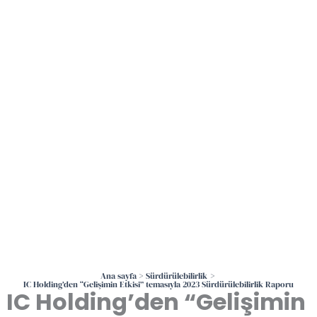
İçeriğe
atla
Ana sayfa
Sürdürülebilirlik
IC Holding’den “Gelişimin Etkisi” temasıyla 2023 Sürdürülebilirlik Raporu
IC Holding’den “Gelişimin