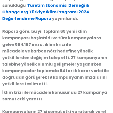
sunulduğu
Türetim Ekonomisi Derneği &
Change.org Türkiye İklim Programı 2024
Değerlendirme Raporu
yayımlandı.
Rapora göre, bu yıl toplam 65 yeni
iklim
kampanyası
başlatıldı ve tüm kampanyalara
gelen 584.197 imza,
iklim krizi ile
mücadele
ve
karbon nötr hedefi
ne yönelik
yetkililerden değişim talep etti. 27 kampanyanın
talebine yönelik olumlu gelişmeler yaşanırken
kampanyacılar toplamda 54 farklı karar verici ile
doğrudan görüşerek 19 kampanyanın imzalarını
yetkililere teslim etti.
İklim krizi ile mücadele konusunda 27 kampanya
somut etki yarattı
Kampanyaların 27’si somut etki yaratarak yerel