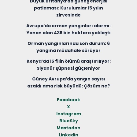
Büyük Britanya’da güneş enerjisi
patlaması: Kurulumlar 15 yılın
zirvesinde
Avrupa’da orman yangınları alarmı:
Yanan alan 435 bin hektara yaklaştı
Orman yangınlarında son durum: 6
yangına müdahale sürüyor
Kenya’da 15 filin ölümü araştırılıyor:
Siyanür şüphesi güçleniyor
Güney Avrupa’da yangın sayısı
azaldı ama risk büyüdü: Çözüm ne?
Facebook
X
Instagram
BlueSky
Mastadon
Linkedin