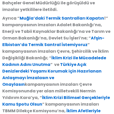
Bahçeler Genel Müdürlüğü ile görüşüldü ve
imzalar yetkililere iletildi.
Ayrıca “
Muğla’daki Termik Santralları Kapatın
!”
kampanyasının imzaları Adalet Bakanlığı’na,
Enerji ve Tabii Kaynaklar Bakanlığı’na ve Tarım ve
Orman Bakanlığı’na, Devlet Su İşleri’ne; “
Afşin-
Elbistan’da Termik Santral İstemiyoruz
”
kampanyasının imzaları Çevre, Şehircilik ve İklim
Değişikliği Bakanlığı; “
İklim Krizi ile Mücadelede
Kadının Adını Unutma
” ve
Türkiye Açık
Denizlerdeki Yaşamı Korumak için Hazırlanan
Anlaşmayı İmzalasın ve
Onaylasın
kampanyasının imzaları Çevre
Komisyonunda yer alan milletvekili Nermin
Yıldırım Kara’ya, “
İklim Krizi Bilimsel Gerçekleriyle
Kamu Spotu Olsun
” kampanyasının imzaları
TBMM Dilekçe Komisyonu’na,
İklim Afetleriyle