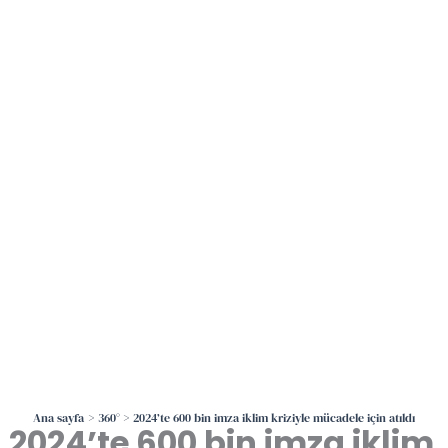
İçeriğe
atla
Ana sayfa
360°
2024’te 600 bin imza iklim kriziyle mücadele için atıldı
2024’te 600 bin imza iklim