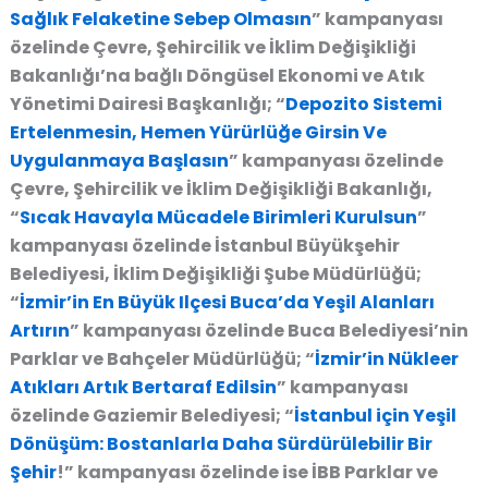
Sağlık Felaketine Sebep Olmasın
” kampanyası
özelinde Çevre, Şehircilik ve İklim Değişikliği
Bakanlığı’na bağlı Döngüsel Ekonomi ve Atık
Yönetimi Dairesi Başkanlığı; “
Depozito Sistemi
Ertelenmesin, Hemen Yürürlüğe Girsin Ve
Uygulanmaya Başlasın
” kampanyası özelinde
Çevre, Şehircilik ve İklim Değişikliği Bakanlığı,
“
Sıcak Havayla Mücadele Birimleri Kurulsun
”
kampanyası özelinde İstanbul Büyükşehir
Belediyesi, İklim Değişikliği Şube Müdürlüğü;
“
İzmir’in En Büyük Ilçesi Buca’da Yeşil Alanları
Artırın
” kampanyası özelinde Buca Belediyesi’nin
Parklar ve Bahçeler Müdürlüğü; “
İzmir’in Nükleer
Atıkları Artık Bertaraf Edilsin
” kampanyası
özelinde Gaziemir Belediyesi; “
İstanbul için Yeşil
Dönüşüm: Bostanlarla Daha Sürdürülebilir Bir
Şehir
!” kampanyası özelinde ise İBB Parklar ve