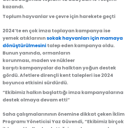
kazandı.
Toplum hayvanlar ve çevre için harekete geçti
2024’te en çok imza toplayan kampanya ise
yemek atıklarının
sokak hayvanları için mamaya
dönüştürülmesini
talep eden kampanya oldu.
Bunun yanında,
ormanların
korunması
,
maden
ve
nükleer
karşıtı
kampanyalar da halktan yoğun destek
gördü.
Afetlere dirençli kent talepleri
ise 2024
boyunca etkisini sürdürdü.
“Ekibimiz halkın başlattığı imza kampanyalarına
destek olmaya devam etti”
Saha çalışmalarınının önemine dikkat çeken
İklim
Programı Yöneticisi Yaz Güvendi
, “Ekibimiz birçok