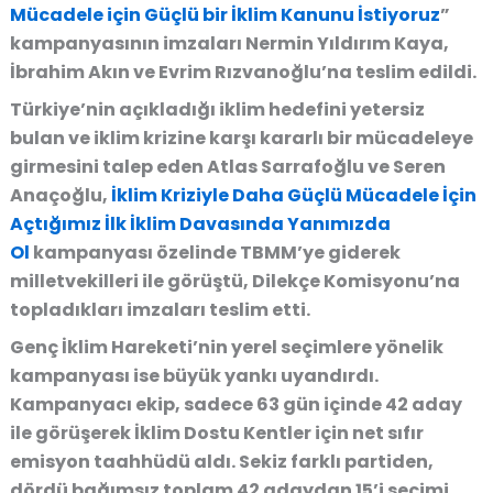
Mücadele için Güçlü bir İklim Kanunu İstiyoruz
”
kampanyasının imzaları Nermin Yıldırım Kaya,
İbrahim Akın ve Evrim Rızvanoğlu’na teslim edildi.
Türkiye’nin açıkladığı
iklim hedefi
ni yetersiz
bulan
ve iklim krizi
ne karşı kararlı bir mücadeleye
girmesini talep eden Atlas Sarrafoğlu ve Seren
Anaçoğlu,
İklim Kriziyle Daha Güçlü Mücadele İçin
Açtığımız İlk İklim Davasında Yanımızda
Ol
kampanyası özelinde TBMM’ye giderek
milletvekilleri ile görüştü, Dilekçe Komisyonu’na
topladıkları imzaları teslim etti.
Genç İklim Hareketi
’nin yerel seçimlere yönelik
kampanyası ise büyük yankı uyandırdı.
Kampanyacı ekip, sadece 63 gün içinde 42 aday
ile görüşerek
İklim Dostu Kentler için net sıfır
emisyon taahhüdü
aldı. Sekiz farklı partiden,
dördü bağımsız toplam 42 adaydan 15’i seçimi