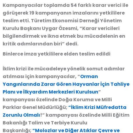
Kampanyacılar toplamda 54 farklı karar verici ile
görüşerek 19 kampanyanın imzalarını yetkililere
teslim etti. Türetim Ekonomisi Derneği Yönetim
Kurulu Başkanı Uygar Özesmi, “Karar vericileri
bilgilendirmek ve ikna etmek bu mücadelenin en
kritik adımlarından biri” dedi.
Binlerce imza yetkililere elden teslim edildi
İklim krizi ile mücadeleye yönelik somut adımlar
atılması için kampanyacılar, “
Orman
Yangınlarında Zarar Gören Hayvanlar İçin Tahliye
Planı ve İlkyardım Merkezleri Kurulsun
”
kampanyası özelinde Doğa Koruma ve Milli
Parklar Genel Müdürlüğü;
“İklim Krizi Müfredatta
Zorunlu Olmalı
!” kampanyası özelinde Milli Eğitim
Bakanlığı Talim ve Terbiye Kurulu
Başkanlığı;
“Molozlar ve Diğer Atıklar Çevre ve