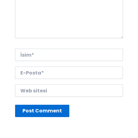
İsim*
E-
Posta*
Web
sitesi