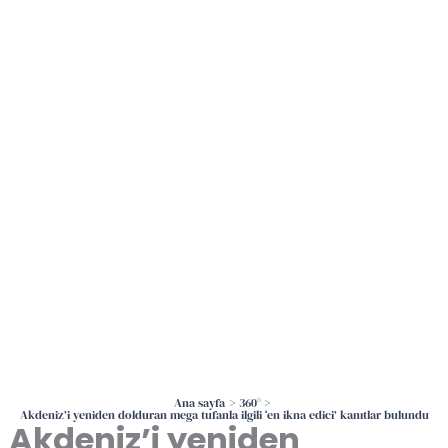
İçeriğe
atla
Ana sayfa
360°
Akdeniz’i yeniden dolduran mega tufanla ilgili ‘en ikna edici’ kanıtlar bulundu
Akdeniz’i yeniden