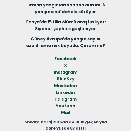
Orman yangınlarında son durum: 6
yangına müdahale sürüyor
Kenya’da 15 filin ölümü araştırılıyor:
Siyanür şüphesi güçleniyor
Güney Avrupa’da yangın sayısı
azaldı ama risk büyüdü: Çözüm ne?
Facebook
X
Instagram
BlueSky
Mastadon
Linkedin
Telegram
Youtube
Mail
Ankara barajlarında doluluk geçen yıla
göre yüzde 87 arttı