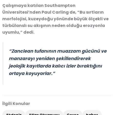
Çalışmaya katılan Southampton
Üniversitesi’nden Paul Carling de, “Bu sırtların
morfolojisi, kuzeydoğu yönünde büyük ölçekli ve
türbülanslı su akışının neden olduğu erozyonla
uyumlu,” dedi.
“Zanclean tufanının muazzam gücünü ve
manzarayı yeniden şekillendirerek
jeolojik kayıtlarda kalıcı izler bıraktığını
ortaya koyuyorlar.”
İlgili Konular
Akdeniz
Atlas Okyanusu
Çevre
haber