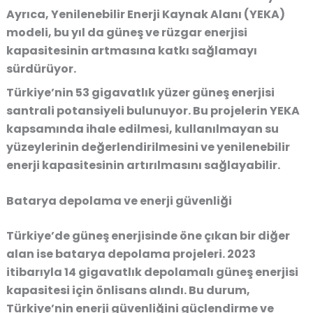
Ayrıca,
Yenilenebilir Enerji Kaynak Alanı (YEKA)
modeli, bu yıl da güneş ve rüzgar enerjisi
kapasitesinin artmasına katkı sağlamayı
sürdürüyor.
Türkiye’nin 53 gigavatlık yüzer güneş enerjisi
santrali potansiyeli bulunuyor. Bu projelerin YEKA
kapsamında ihale edilmesi, kullanılmayan su
yüzeylerinin değerlendirilmesini ve yenilenebilir
enerji kapasitesinin artırılmasını sağlayabilir.
Batarya depolama ve enerji güvenliği
Türkiye’de güneş enerjisinde öne çıkan bir diğer
alan ise batarya depolama projeleri. 2023
itibarıyla 14 gigavatlık depolamalı güneş enerjisi
kapasitesi için önlisans alındı. Bu durum,
Türkiye’nin enerji güvenliğini güçlendirme ve