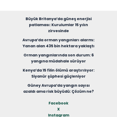
Büyük Britanya’da güneş enerjisi
patlaması: Kurulumlar 15 yılın
zirvesinde
Avrupa’da orman yangınları alarmı:
Yanan alan 435 bin hektara yaklaştı
Orman yangınlarında son durum: 6
yangına müdahale sürüyor
Kenya’da 15 filin ölümü araştırılıyor:
Siyanür şüphesi güçleniyor
Güney Avrupa’da yangın sayısı
azaldı ama risk büyüdü: Çözüm ne?
Facebook
X
Instagram