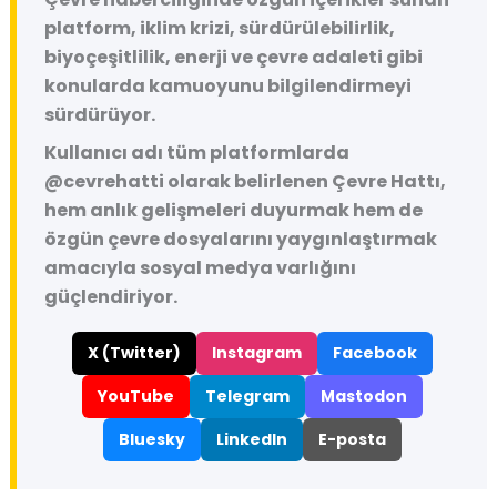
platform, iklim krizi, sürdürülebilirlik,
biyoçeşitlilik, enerji ve çevre adaleti gibi
konularda kamuoyunu bilgilendirmeyi
sürdürüyor.
Kullanıcı adı tüm platformlarda
@cevrehatti
olarak belirlenen Çevre Hattı,
hem anlık gelişmeleri duyurmak hem de
özgün çevre dosyalarını yaygınlaştırmak
amacıyla sosyal medya varlığını
güçlendiriyor.
X (Twitter)
Instagram
Facebook
YouTube
Telegram
Mastodon
Bluesky
LinkedIn
E-posta