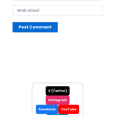
Web
sitesi
X (Twitter)
Instagram
Facebook
YouTube