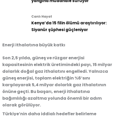
yangına müdahale sürüyor
Canlı Hayat
Kenya’da 15 filin ölümü araştırılıyor:
Siyanür şüphesi güçleniyor
Enerji ithalatına büyük katkı
Son 2,5 yılda, güneş ve rüzgar enerjisi
kapasitesinin elektrik üretimindeki payı, 15 milyar
dolarlık doğal gaz ithalatını engelledi. Yalnızca
güneş enerjisi, toplam elektriğin %6’sını
karşılayarak 5,4 milyar dolarlık gaz ithalatının
önüne geçti. Bu başarı, enerji ithalatına
bağımlılığı azaltma yolunda önemli bir adım
olarak görülüyor.
Türkiye’nin daha iddialı hedefler belirleme