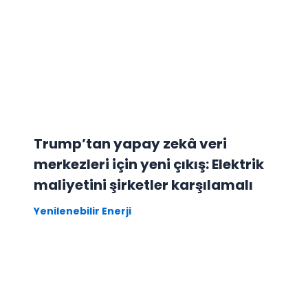
Trump’tan yapay zekâ veri
merkezleri için yeni çıkış: Elektrik
maliyetini şirketler karşılamalı
Yenilenebilir Enerji