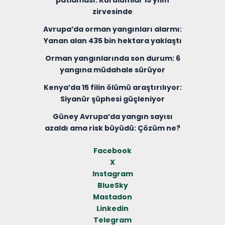
patlaması: Kurulumlar 15 yılın
zirvesinde
Avrupa’da orman yangınları alarmı:
Yanan alan 435 bin hektara yaklaştı
Orman yangınlarında son durum: 6
yangına müdahale sürüyor
Kenya’da 15 filin ölümü araştırılıyor:
Siyanür şüphesi güçleniyor
Güney Avrupa’da yangın sayısı
azaldı ama risk büyüdü: Çözüm ne?
Facebook
X
Instagram
BlueSky
Mastadon
Linkedin
Telegram