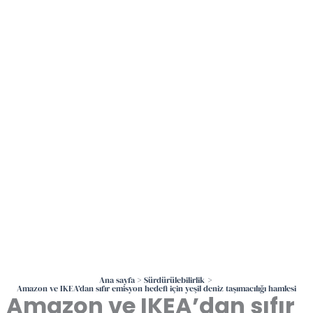
İçeriğe
atla
Ana sayfa
Sürdürülebilirlik
Amazon ve IKEA’dan sıfır emisyon hedefi için yeşil deniz taşımacılığı hamlesi
Amazon ve IKEA’dan sıfır