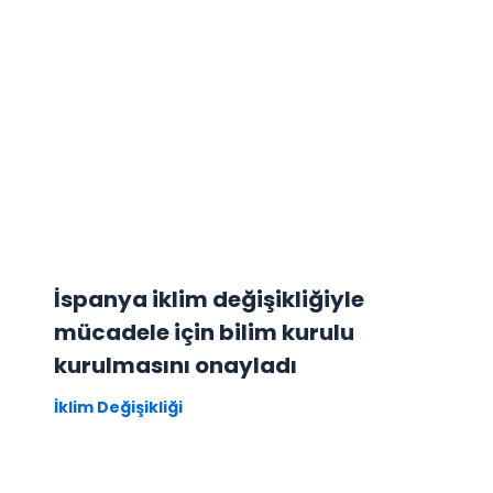
İspanya iklim değişikliğiyle
mücadele için bilim kurulu
kurulmasını onayladı
İklim Değişikliği