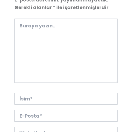
Gerekli alanlar
*
ile işaretlenmişlerdir
Buraya
yazın..
İsim*
E-
Posta*
Web