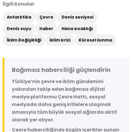
İlgili Konular
Antarktika
Çevre
Deniz seviyesi
Deniz suyu
haber
Hava sıcaklığı
İklim Değişikliği
iklim krizi
Küresel Isınma
Bağımsız haberciliği güçlendirin
Türkiye’nin çevre ve iklim gündemini
yakından takip eden bağımsız dijital
medya platformu
Çevre Hattı
, sosyal
medyada daha geniş kitlelere ulaşmak
amacıyla tüm büyük sosyal ağlarda aktif
olarak yer alıyor.
Çevre haberciliğinde özgün içerikler sunan