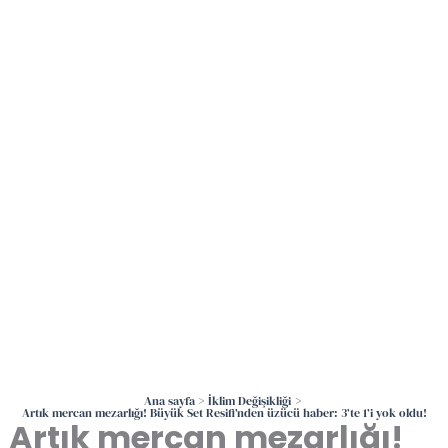
İçeriğe
atla
Ana sayfa
İklim Değişikliği
Artık mercan mezarlığı! Büyük Set Resifi’nden üzücü haber: 3’te 1’i yok oldu!
Artık mercan mezarlığı!