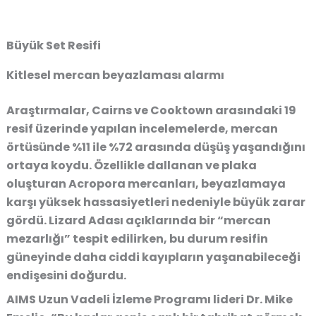
Büyük Set Resifi
Kitlesel mercan beyazlaması alarmı
Araştırmalar, Cairns ve Cooktown arasındaki 19
resif üzerinde yapılan incelemelerde, mercan
örtüsünde %11 ile %72 arasında düşüş yaşandığını
ortaya koydu. Özellikle dallanan ve plaka
oluşturan
Acropora mercanları
, beyazlamaya
karşı yüksek hassasiyetleri nedeniyle büyük zarar
gördü. Lizard Adası açıklarında bir “mercan
mezarlığı” tespit edilirken, bu durum resifin
güneyinde daha ciddi kayıpların yaşanabileceği
endişesini doğurdu.
AIMS Uzun Vadeli İzleme Programı lideri Dr. Mike