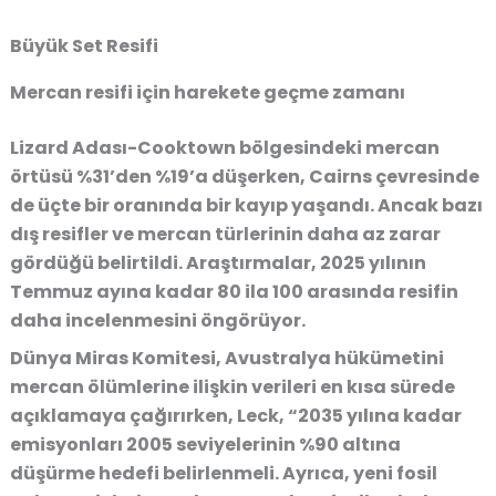
Büyük Set Resifi
Mercan resifi için harekete geçme zamanı
Lizard Adası-Cooktown bölgesindeki mercan
örtüsü %31’den %19’a düşerken, Cairns çevresinde
de üçte bir oranında bir kayıp yaşandı. Ancak bazı
dış resifler ve mercan türlerinin daha az zarar
gördüğü belirtildi. Araştırmalar, 2025 yılının
Temmuz ayına kadar 80 ila 100 arasında resifin
daha incelenmesini öngörüyor.
Dünya Miras Komitesi, Avustralya hükümetini
mercan ölümlerine ilişkin verileri en kısa sürede
açıklamaya çağırırken, Leck,
“2035 yılına kadar
emisyonları 2005 seviyelerinin %90 altına
düşürme hedefi belirlenmeli. Ayrıca, yeni fosil