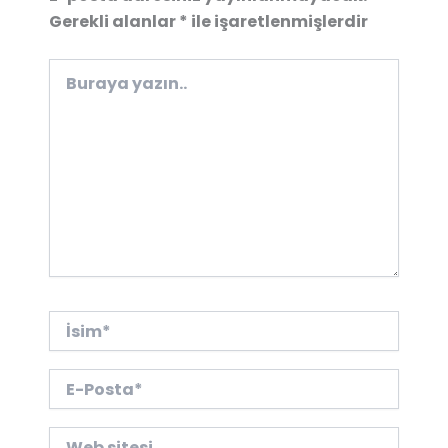
Gerekli alanlar
*
ile işaretlenmişlerdir
Buraya
yazın..
İsim*
E-
Posta*
Web