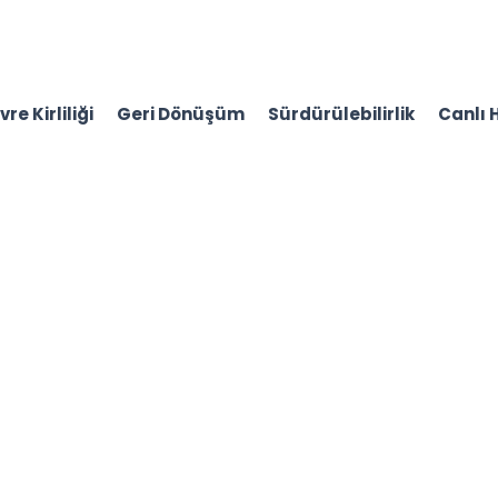
re Kirliliği
Geri Dönüşüm
Sürdürülebilirlik
Canlı 