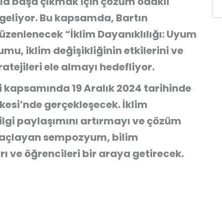
rla başa çıkmak için çözüm odaklı
geliyor. Bu kapsamda, Bartın
düzenlenecek
“İklim Dayanıklılığı: Uyum
yumu
, iklim değişikliğinin etkilerini ve
atejileri ele almayı hedefliyor.
jesi kapsamında 19 Aralık 2024 tarihinde
şkesi’nde gerçekleşecek. İklim
lgi paylaşımını artırmayı ve çözüm
 amaçlayan sempozyum, bilim
rı ve öğrencileri bir araya getirecek.