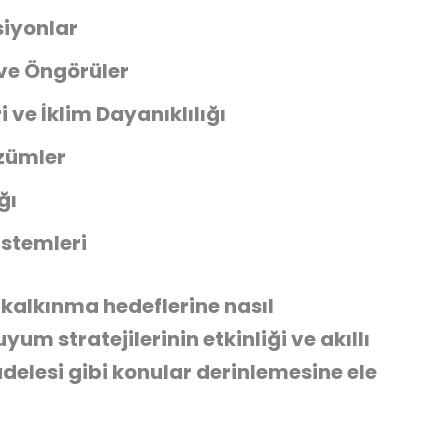
siyonlar
i ve Öngörüler
 ve İklim Dayanıklılığı
özümler
ğı
istemleri
r kalkınma hedeflerine nasıl
yum stratejilerinin etkinliği ve akıllı
adelesi gibi konular derinlemesine ele