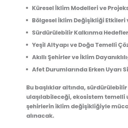
Küresel İklim Modelleri ve Projek
Bölgesel İklim Değişikliği Etkiler
Sürdürülebilir Kalkınma Hedefleri
Yeşil Altyapı ve Doğa Temelli Ç
Akıllı Şehirler ve İklim Dayanıklılı
Afet Durumlarında Erken Uyarı S
Bu başlıklar altında, sürdürülebili
ulaşılabileceği, ekosistem temelli u
şehirlerin iklim değişikliğiyle müc
alınacak.