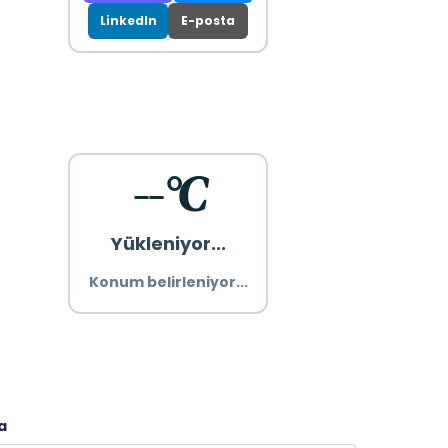
LinkedIn
E-posta
--°C
Yükleniyor...
Konum belirleniyor...
a