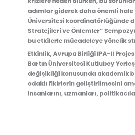
krizlere neden olurken, bu sorunla
adımlar giderek daha önemli hale 
Üniversitesi koordinatörlüğünde 
Stratejileri ve Önlemler” Sempoz
bu etkilerle mücadeleye yönelik str
Etkinlik, Avrupa Birliği IPA-II Pro
Bartın Üniversitesi Kutlubey Yerle
değişikliği konusunda akademik bi
odaklı fikirlerin geliştirilmesini
insanlarını, uzmanları, politikacıla