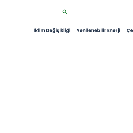
İçeriğe
Arama
atla
İklim Değişikliği
Yenilenebilir Enerji
Çev