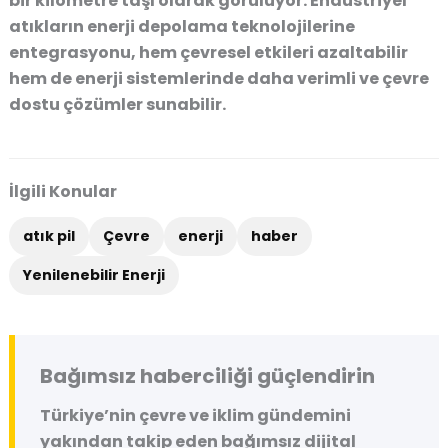
bir kilometre taşı olarak görülüyor. Endüstriyel
atıkların enerji depolama teknolojilerine
entegrasyonu, hem çevresel etkileri azaltabilir
hem de enerji sistemlerinde daha verimli ve çevre
dostu çözümler sunabilir.
İlgili Konular
atık pil
Çevre
enerji
haber
Yenilenebilir Enerji
Bağımsız haberciliği güçlendirin
Türkiye’nin çevre ve iklim gündemini
yakından takip eden bağımsız dijital