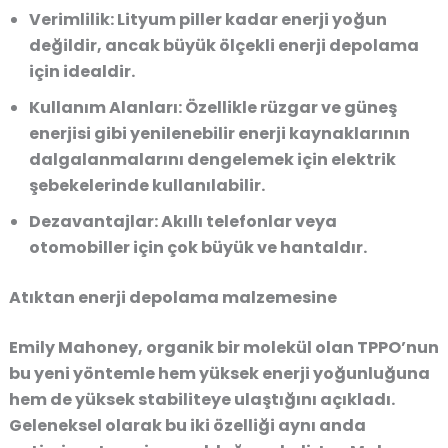
Verimlilik:
Lityum piller kadar enerji yoğun
değildir, ancak büyük ölçekli enerji depolama
için idealdir.
Kullanım Alanları:
Özellikle
rüzgar ve güneş
enerjisi gibi yenilenebilir enerji kaynaklarının
dalgalanmalarını dengelemek için elektrik
şebekelerinde kullanılabilir.
Dezavantajlar:
Akıllı telefonlar veya
otomobiller için çok büyük ve hantaldır.
Atıktan enerji depolama malzemesine
Emily Mahoney
, organik bir molekül olan TPPO’nun
bu yeni yöntemle hem yüksek enerji yoğunluğuna
hem de yüksek stabiliteye ulaştığını açıkladı.
Geleneksel olarak bu iki özelliği aynı anda