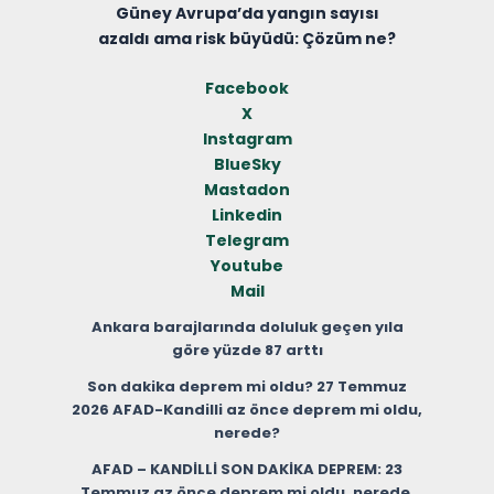
Güney Avrupa’da yangın sayısı
azaldı ama risk büyüdü: Çözüm ne?
Facebook
X
Instagram
BlueSky
Mastadon
Linkedin
Telegram
Youtube
Mail
Ankara barajlarında doluluk geçen yıla
göre yüzde 87 arttı
Son dakika deprem mi oldu? 27 Temmuz
2026 AFAD-Kandilli az önce deprem mi oldu,
nerede?
AFAD – KANDİLLİ SON DAKİKA DEPREM: 23
Temmuz az önce deprem mi oldu, nerede,