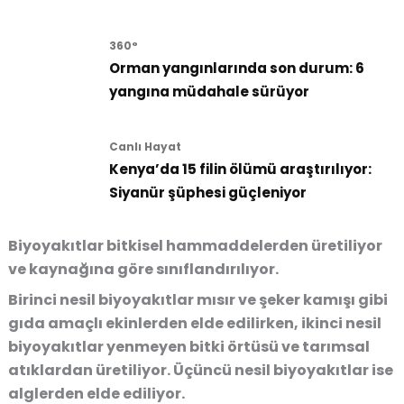
360°
Orman yangınlarında son durum: 6
yangına müdahale sürüyor
Canlı Hayat
Kenya’da 15 filin ölümü araştırılıyor:
Siyanür şüphesi güçleniyor
Biyoyakıtlar bitkisel hammaddelerden üretiliyor
ve kaynağına göre sınıflandırılıyor.
Birinci nesil biyoyakıtlar mısır ve şeker kamışı gibi
gıda amaçlı ekinlerden elde edilirken, ikinci nesil
biyoyakıtlar yenmeyen bitki örtüsü ve tarımsal
atıklardan üretiliyor. Üçüncü nesil biyoyakıtlar ise
alglerden elde ediliyor.