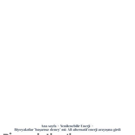
İçeriğe
atla
Ana sayfa
Yenilenebilir Enerji
Biyoyakıtlar ‘başarısız deney’ mi: AB alternatif enerji arayışına girdi