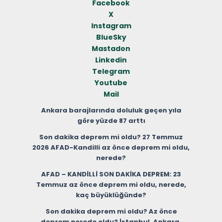
Facebook
X
Instagram
BlueSky
Mastadon
Linkedin
Telegram
Youtube
Mail
Ankara barajlarında doluluk geçen yıla
göre yüzde 87 arttı
Son dakika deprem mi oldu? 27 Temmuz
2026 AFAD-Kandilli az önce deprem mi oldu,
nerede?
AFAD – KANDİLLİ SON DAKİKA DEPREM: 23
Temmuz az önce deprem mi oldu, nerede,
kaç büyüklüğünde?
Son dakika deprem mi oldu? Az önce
deprem nerede oldu? İstanbul, Ankara,