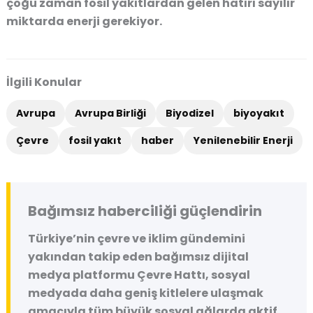
çoğu zaman fosil yakıtlardan gelen hatırı sayılır
miktarda enerji gerekiyor.
İlgili Konular
Avrupa
Avrupa Birliği
Biyodizel
biyoyakıt
Çevre
fosil yakıt
haber
Yenilenebilir Enerji
Bağımsız haberciliği güçlendirin
Türkiye’nin çevre ve iklim gündemini
yakından takip eden bağımsız dijital
medya platformu
Çevre Hattı
, sosyal
medyada daha geniş kitlelere ulaşmak
amacıyla tüm büyük sosyal ağlarda aktif