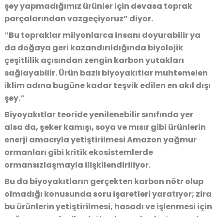
şey yapmadığımız ürünler için devasa toprak
parçalarından vazgeçiyoruz” diyor.
“Bu topraklar milyonlarca insanı doyurabilir ya
da doğaya geri kazandırıldığında biyolojik
çeşitlilik açısından zengin karbon yutakları
sağlayabilir. Ürün bazlı biyoyakıtlar muhtemelen
iklim adına bugüne kadar teşvik edilen en akıl dışı
şey.”
Biyoyakıtlar teoride yenilenebilir sınıfında yer
alsa da, şeker kamışı, soya ve mısır gibi ürünlerin
enerji amacıyla yetiştirilmesi Amazon yağmur
ormanları gibi kritik ekosistemlerde
ormansızlaşmayla ilişkilendiriliyor.
Bu da biyoyakıtların gerçekten karbon nötr olup
olmadığı konusunda soru işaretleri yaratıyor; zira
bu ürünlerin yetiştirilmesi, hasadı ve işlenmesi için