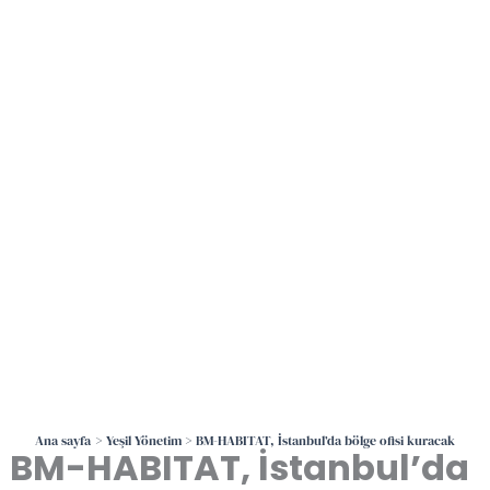
İçeriğe
atla
Ana sayfa
Yeşil Yönetim
BM-HABITAT, İstanbul’da bölge ofisi kuracak
BM-HABITAT, İstanbul’da