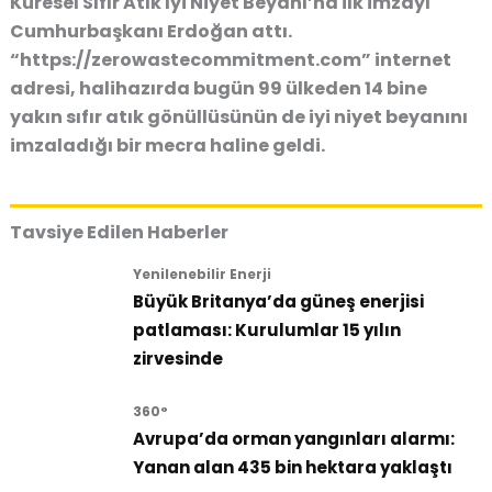
Küresel Sıfır Atık İyi Niyet Beyanı’na ilk imzayı
Cumhurbaşkanı Erdoğan attı.
“https://zerowastecommitment.com” internet
adresi, halihazırda bugün 99 ülkeden 14 bine
yakın sıfır atık gönüllüsünün de iyi niyet beyanını
imzaladığı bir mecra haline geldi.
Tavsiye Edilen Haberler
Yenilenebilir Enerji
Büyük Britanya’da güneş enerjisi
patlaması: Kurulumlar 15 yılın
zirvesinde
360°
Avrupa’da orman yangınları alarmı:
Yanan alan 435 bin hektara yaklaştı