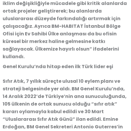
iklim değişikliğiyle mücadele gibi kritik alanlarda
ortak projeler geliştirerek; bu alanlarda
uluslararası düzeyde farkındalığı artırmak için
çalışacağız. Ayrıca BM-HABITAT İstanbul Bölge
Ofisi için Ev Sahibi Ülke anlaşması da bu ofisin
küresel bir merkez haline gelmesine katkı
sağlayacak. Ülkemize hayırlı olsun” ifadelerini
kullandı.
Genel Kurulu’nda hitap eden ilk Türk lider eşi
Sıfır Atık, 7 yıllık süreçte ulusal 10 eylem planı ve
strateji belgesinde yer aldı. BM Genel Kurulu’nda,
14 Aralık 2022’de Türkiye’nin ana sunuculuğunda,
105 ülkenin de ortak sunucu olduğu “sıfır atık”
kararı oylamayla kabul edildi ve 30 Mart
“Uluslararası Sıfır Atık Günü” ilan edildi. Emine
Erdoğan, BM Genel Sekreteri Antonio Guterres’in