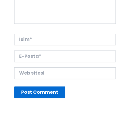
İsim*
E-
Posta*
Web
sitesi