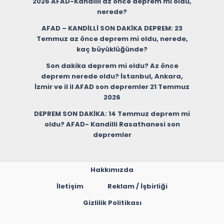
2026 AFAD-Kandilli az önce deprem mi oldu,
nerede?
AFAD – KANDİLLİ SON DAKİKA DEPREM: 23
Temmuz az önce deprem mi oldu, nerede,
kaç büyüklüğünde?
Son dakika deprem mi oldu? Az önce
deprem nerede oldu? İstanbul, Ankara,
İzmir ve il il AFAD son depremler 21 Temmuz
2026
DEPREM SON DAKİKA: 14 Temmuz deprem mi
oldu? AFAD- Kandilli Rasathanesi son
depremler
Hakkımızda
İletişim
Reklam / İşbirliği
Gizlilik Politikası