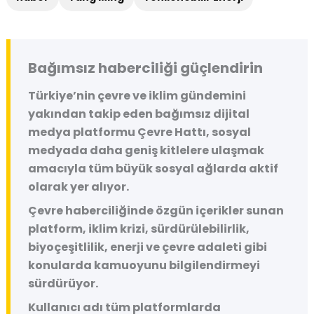
Bağımsız haberciliği güçlendirin
Türkiye’nin çevre ve iklim gündemini
yakından takip eden bağımsız dijital
medya platformu
Çevre Hattı
, sosyal
medyada daha geniş kitlelere ulaşmak
amacıyla tüm büyük sosyal ağlarda aktif
olarak yer alıyor.
Çevre haberciliğinde özgün içerikler sunan
platform, iklim krizi, sürdürülebilirlik,
biyoçeşitlilik, enerji ve çevre adaleti gibi
konularda kamuoyunu bilgilendirmeyi
sürdürüyor.
Kullanıcı adı tüm platformlarda