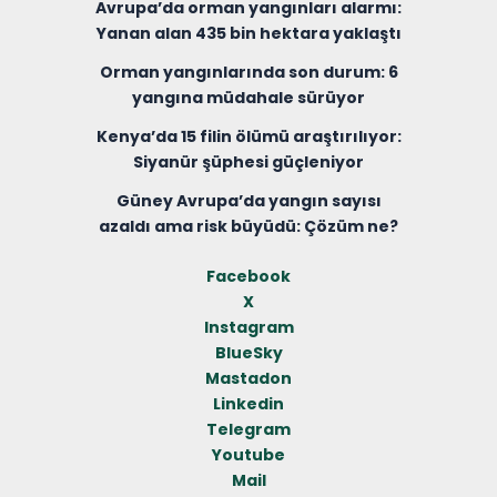
Avrupa’da orman yangınları alarmı:
Yanan alan 435 bin hektara yaklaştı
Orman yangınlarında son durum: 6
yangına müdahale sürüyor
Kenya’da 15 filin ölümü araştırılıyor:
Siyanür şüphesi güçleniyor
Güney Avrupa’da yangın sayısı
azaldı ama risk büyüdü: Çözüm ne?
Facebook
X
Instagram
BlueSky
Mastadon
Linkedin
Telegram
Youtube
Mail