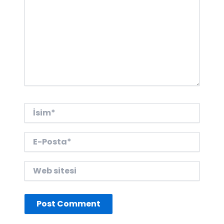
İsim*
E-
Posta*
Web
sitesi