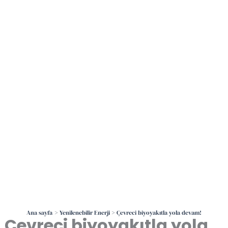
İçeriğe
atla
Ana sayfa
Yenilenebilir Enerji
Çevreci biyoyakıtla yola devam!
Çevreci biyoyakıtla yola