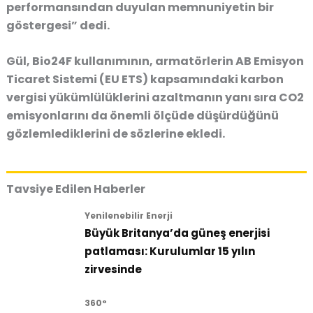
performansından duyulan memnuniyetin bir
göstergesi” dedi.
Gül, Bio24F kullanımının, armatörlerin AB Emisyon
Ticaret Sistemi (EU ETS) kapsamındaki karbon
vergisi yükümlülüklerini azaltmanın yanı sıra CO2
emisyonlarını da önemli ölçüde düşürdüğünü
gözlemlediklerini de sözlerine ekledi.
Tavsiye Edilen Haberler
Yenilenebilir Enerji
Büyük Britanya’da güneş enerjisi
patlaması: Kurulumlar 15 yılın
zirvesinde
360°