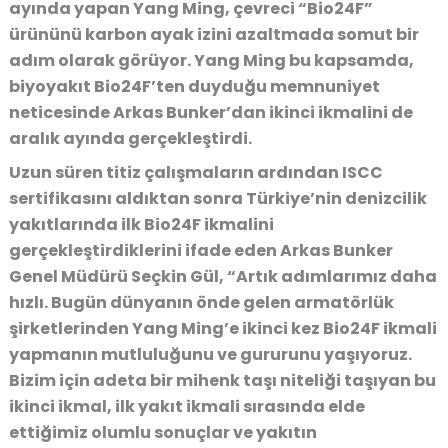
ayında yapan Yang Ming, çevreci “Bio24F”
ürününü karbon ayak izini azaltmada somut bir
adım olarak görüyor. Yang Ming bu kapsamda,
biyoyakıt Bio24F’ten duyduğu memnuniyet
neticesinde Arkas Bunker’dan ikinci ikmalini de
aralık ayında gerçekleştirdi.
Uzun süren titiz çalışmaların ardından ISCC
sertifikasını aldıktan sonra Türkiye’nin denizcilik
yakıtlarında ilk Bio24F ikmalini
gerçekleştirdiklerini ifade eden Arkas Bunker
Genel Müdürü Seçkin Gül, “Artık adımlarımız daha
hızlı. Bugün dünyanın önde gelen armatörlük
şirketlerinden Yang Ming’e ikinci kez Bio24F ikmali
yapmanın mutluluğunu ve gururunu yaşıyoruz.
Bizim için adeta bir mihenk taşı niteliği taşıyan bu
ikinci ikmal, ilk yakıt ikmali sırasında elde
ettiğimiz olumlu sonuçlar ve yakıtın