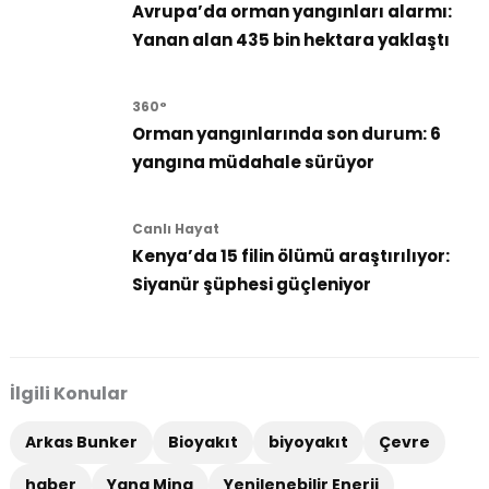
Avrupa’da orman yangınları alarmı:
Yanan alan 435 bin hektara yaklaştı
360°
Orman yangınlarında son durum: 6
yangına müdahale sürüyor
Canlı Hayat
Kenya’da 15 filin ölümü araştırılıyor:
Siyanür şüphesi güçleniyor
İlgili Konular
Arkas Bunker
Bioyakıt
biyoyakıt
Çevre
haber
Yang Ming
Yenilenebilir Enerji