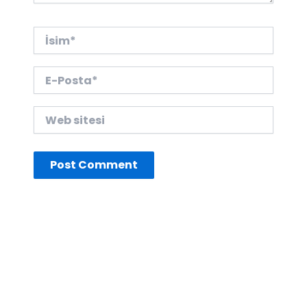
İsim*
E-
Posta*
Web
sitesi