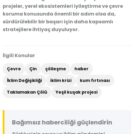
projeler, yerel ekosistemleri iyileştirme ve çevre
koruma konusunda önemli bir adım olsa da,
sürdürülebilir bir başarı için daha kapsamlı
stratejilere ihtiyaç duyuluyor.
İlgili Konular
Çevre
Çin
çölleşme
haber
İklim Değişikliği
iklim krizi
kum fırtınası
Taklamakan Çölü
Yeşil kuşak projesi
Bağımsız haberciliği güçlendirin