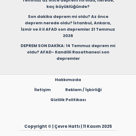
Temmuz az önce deprem mi oldu, nerede,
kaç büyüklüğünde?
Son dakika deprem mi oldu? Az önce
deprem nerede oldu? İstanbul, Ankara,
İzmir ve il il AFAD son depremler 21 Temmuz
2026
DEPREM SON DAKİKA: 14 Temmuz deprem mi
oldu? AFAD- Kandilli Rasathanesi son
depremler
Hakkımızda
İletişim
Reklam / İşbirliği
Gizlilik Politikası
Copyright © | Çevre Hattı | 11 Kasım 2025