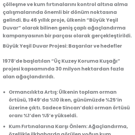
çölleşme ve kum fırtınalarını kontrol altına alma
çalışmalarında önemli bir dönüm noktasına
gelindi. Bu 46 yıllık proje, ülkenin “Büyük Yeşil
Duvar” olarak bilinen geniş çaplı ağaçlandırma
kampanyasının bir parçası olarak gerçekleştirildi.
Büyük Yeşil Duvar Projesi: Başarılar ve hedefler
1978’de başlatılan “Üç Kuzey Koruma Kuşağı”
projesi kapsamında 30 milyon hektardan fazla
alan ağaçlandırıldı.
Ormancılıkta Artış:
Ülkenin toplam orman
örtüsü, 1949’da %10 iken, günümüzde %25’in
üzerine çıktı. Sadece Sincan’daki orman örtüsü
oranı %1’den %5’e yükseldi.
Kum Fırtınalarına Karşı Önlem:
Ağaçlandırma,
özellikle ilkbaharda görülen yoğun kum