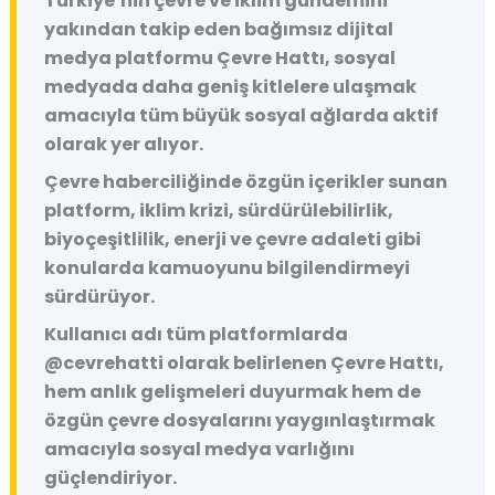
Türkiye’nin çevre ve iklim gündemini
yakından takip eden bağımsız dijital
medya platformu
Çevre Hattı
, sosyal
medyada daha geniş kitlelere ulaşmak
amacıyla tüm büyük sosyal ağlarda aktif
olarak yer alıyor.
Çevre haberciliğinde özgün içerikler sunan
platform, iklim krizi, sürdürülebilirlik,
biyoçeşitlilik, enerji ve çevre adaleti gibi
konularda kamuoyunu bilgilendirmeyi
sürdürüyor.
Kullanıcı adı tüm platformlarda
@cevrehatti
olarak belirlenen Çevre Hattı,
hem anlık gelişmeleri duyurmak hem de
özgün çevre dosyalarını yaygınlaştırmak
amacıyla sosyal medya varlığını
güçlendiriyor.