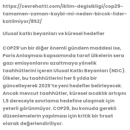
https://cevrehatti.com/iklim-degisikligi/cop29-
tamamen-zaman-kaybi-mi-neden-bircok-lider-
katilmiyor/852/
Ulusal katkı beyanları ve küresel hedefler
COP29’un bir diğer önemli gündem maddesi ise,
Paris Anlaşması kapsamında taraf ülkelerin sera
gazı emisyonlarını azaltmaya yönelik
taahhütlerini içeren Ulusal Katkı Beyanları (NDC).
Ülkeler, bu taahhütlerini her 5 yılda bir
güncelleyerek 2025’te yeni hedefler belirleyecek.
Ancak mevcut taahhütler, küresel sıcaklık artışını
1,5 dereceyle sınırlama hedefine ulaşmak için
yeterli görünmüyor. COP29, bu konuda gerekli
düzenlemelerin yapılması için kritik bir fırsat
olarak değerlendiriliyor.