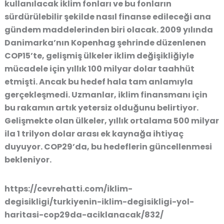
kullanılacak iklim fonları ve bu fonların
sürdürülebilir şekilde nasıl finanse edileceği ana
gündem maddelerinden biri olacak. 2009 yılında
Danimarka’nın Kopenhag şehrinde düzenlenen
COP15’te, gelişmiş ülkeler iklim değişikliğiyle
mücadele için yıllık 100 milyar dolar taahhüt
etmişti. Ancak bu hedef hala tam anlamıyla
gerçekleşmedi. Uzmanlar, iklim finansmanı için
bu rakamın artık yetersiz olduğunu belirtiyor.
Gelişmekte olan ülkeler, yıllık ortalama 500 milyar
ila 1 trilyon dolar arası ek kaynağa ihtiyaç
duyuyor. COP29’da, bu hedeflerin güncellenmesi
bekleniyor.
https://cevrehatti.com/iklim-
degisikligi/turkiyenin-iklim-degisikligi-yol-
haritasi-cop29da-aciklanacak/832/