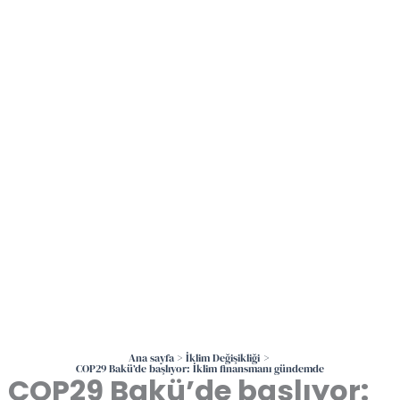
İçeriğe
atla
Ana sayfa
İklim Değişikliği
COP29 Bakü’de başlıyor: İklim finansmanı gündemde
COP29 Bakü’de başlıyor: