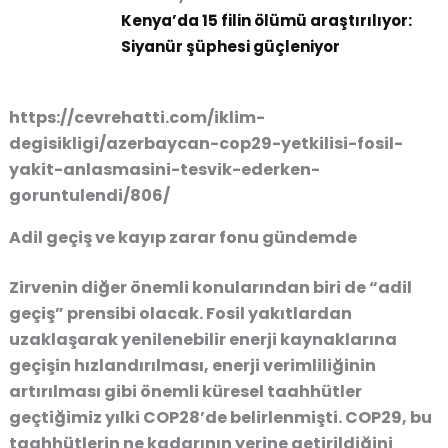
Kenya’da 15 filin ölümü araştırılıyor:
Siyanür şüphesi güçleniyor
https://cevrehatti.com/iklim-
degisikligi/azerbaycan-cop29-yetkilisi-fosil-
yakit-anlasmasini-tesvik-ederken-
goruntulendi/806/
Adil geçiş ve kayıp zarar fonu gündemde
Zirvenin diğer önemli konularından biri de “adil
geçiş” prensibi olacak. Fosil yakıtlardan
uzaklaşarak yenilenebilir enerji kaynaklarına
geçişin hızlandırılması, enerji verimliliğinin
artırılması gibi önemli küresel taahhütler
geçtiğimiz yılki COP28’de belirlenmişti. COP29, bu
taahhütlerin ne kadarının yerine getirildiğini