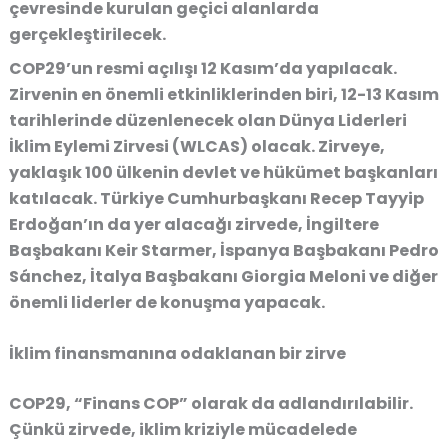
çevresinde kurulan geçici alanlarda
gerçekleştirilecek.
COP29’un resmi açılışı 12 Kasım’da yapılacak.
Zirvenin en önemli etkinliklerinden biri, 12-13 Kasım
tarihlerinde düzenlenecek olan Dünya Liderleri
İklim Eylemi Zirvesi (WLCAS) olacak. Zirveye,
yaklaşık 100 ülkenin devlet ve hükümet başkanları
katılacak. Türkiye Cumhurbaşkanı Recep Tayyip
Erdoğan’ın da yer alacağı zirvede, İngiltere
Başbakanı Keir Starmer, İspanya Başbakanı Pedro
Sánchez, İtalya Başbakanı Giorgia Meloni ve diğer
önemli liderler de konuşma yapacak.
İklim finansmanına odaklanan bir zirve
COP29, “Finans COP” olarak da adlandırılabilir.
Çünkü zirvede, iklim kriziyle mücadelede