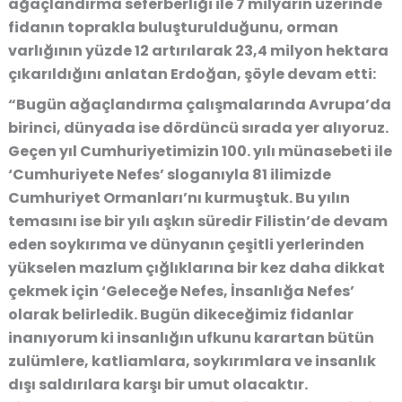
ağaçlandırma seferberliği ile 7 milyarın üzerinde
fidanın toprakla buluşturulduğunu, orman
varlığının yüzde 12 artırılarak 23,4 milyon hektara
çıkarıldığını anlatan Erdoğan, şöyle devam etti:
“Bugün ağaçlandırma çalışmalarında Avrupa’da
birinci, dünyada ise dördüncü sırada yer alıyoruz.
Geçen yıl Cumhuriyetimizin 100. yılı münasebeti ile
‘Cumhuriyete Nefes’ sloganıyla 81 ilimizde
Cumhuriyet Ormanları’nı kurmuştuk. Bu yılın
temasını ise bir yılı aşkın süredir Filistin’de devam
eden soykırıma ve dünyanın çeşitli yerlerinden
yükselen mazlum çığlıklarına bir kez daha dikkat
çekmek için ‘Geleceğe Nefes, İnsanlığa Nefes’
olarak belirledik. Bugün dikeceğimiz fidanlar
inanıyorum ki insanlığın ufkunu karartan bütün
zulümlere, katliamlara, soykırımlara ve insanlık
dışı saldırılara karşı bir umut olacaktır.