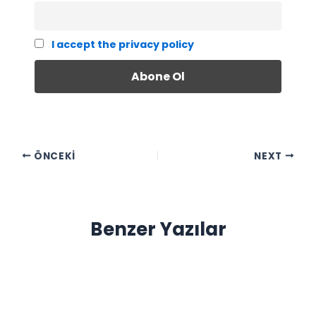
I accept the privacy policy
ÖNCEKI
NEXT
Benzer Yazılar