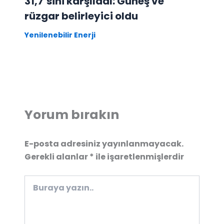
31,7’sini karşıladı: Güneş ve
rüzgar belirleyici oldu
Yenilenebilir Enerji
Yorum bırakın
E-posta adresiniz yayınlanmayacak.
Gerekli alanlar
*
ile işaretlenmişlerdir
Buraya
yazın..