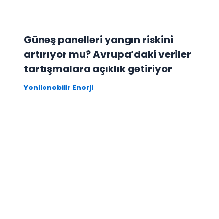
Güneş panelleri yangın riskini
artırıyor mu? Avrupa’daki veriler
tartışmalara açıklık getiriyor
Yenilenebilir Enerji