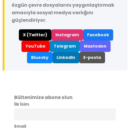
özgün çevre dosyalarını yaygınlaştırmak
amacıyla sosyal medya varlığını
güçlendiriyor.
X (Twitter)
Instagram
Facebook
YouTube
Telegram
Mastodon
Bluesky
LinkedIn
E-posta
Bültenimize abone olun
İlk İsim
Email