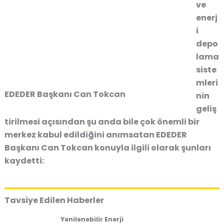
ve
enerj
i
depo
lama
siste
mleri
EDEDER Başkanı Can Tokcan
nin
geliş
tirilmesi açısından şu anda bile çok önemli bir
merkez kabul edildiğini anımsatan EDEDER
Başkanı Can Tokcan konuyla ilgili olarak şunları
kaydetti:
Tavsiye Edilen Haberler
Yenilenebilir Enerji