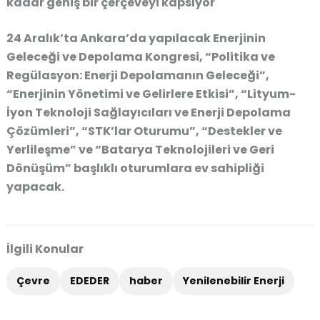
kadar geniş bir çerçeveyi kapsıyor
24 Aralık’ta Ankara’da yapılacak Enerjinin
Geleceği ve Depolama Kongresi, “Politika ve
Regülasyon: Enerji Depolamanın Geleceği”,
“Enerjinin Yönetimi ve Gelirlere Etkisi”, “Lityum-
İyon Teknoloji Sağlayıcıları ve Enerji Depolama
Çözümleri”, “STK’lar Oturumu”, “Destekler ve
Yerlileşme” ve “Batarya Teknolojileri ve Geri
Dönüşüm” başlıklı oturumlara ev sahipliği
yapacak.
İlgili Konular
Çevre
EDEDER
haber
Yenilenebilir Enerji