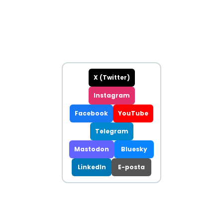
X (Twitter)
Instagram
Facebook
YouTube
Telegram
Mastodon
Bluesky
LinkedIn
E-posta