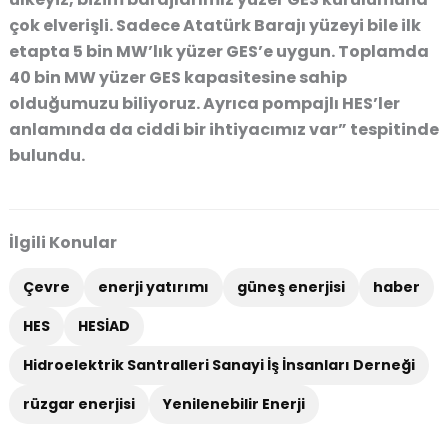
çok elverişli. Sadece Atatürk Barajı yüzeyi bile ilk
etapta 5 bin MW’lık yüzer GES’e uygun. Toplamda
40 bin MW yüzer GES kapasitesine sahip
olduğumuzu biliyoruz. Ayrıca pompajlı HES’ler
anlamında da ciddi bir ihtiyacımız var” tespitinde
bulundu.
İlgili Konular
Çevre
enerji yatırımı
güneş enerjisi
haber
HES
HESİAD
Hidroelektrik Santralleri Sanayi İş İnsanları Derneği
rüzgar enerjisi
Yenilenebilir Enerji