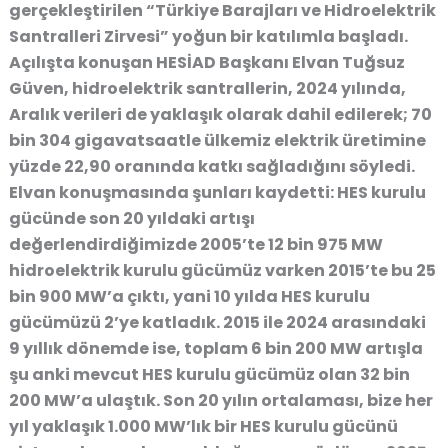
gerçekleştirilen “Türkiye Barajları ve Hidroelektrik
Santralleri Zirvesi” yoğun bir katılımla başladı.
Açılışta konuşan HESİAD Başkanı Elvan Tuğsuz
Güven, hidroelektrik santrallerin, 2024 yılında,
Aralık verileri de yaklaşık olarak dahil edilerek; 70
bin 304 gigavatsaatle ülkemiz elektrik üretimine
yüzde 22,90 oranında katkı sağladığını söyledi.
Elvan konuşmasında şunları kaydetti: HES kurulu
gücünde son 20 yıldaki artışı
değerlendirdiğimizde 2005’te 12 bin 975 MW
hidroelektrik kurulu gücümüz varken 2015’te bu 25
bin 900 MW’a çıktı, yani 10 yılda HES kurulu
gücümüzü 2’ye katladık. 2015 ile 2024 arasındaki
9 yıllık dönemde ise, toplam 6 bin 200 MW artışla
şu anki mevcut HES kurulu gücümüz olan 32 bin
200 MW’a ulaştık. Son 20 yılın ortalaması, bize her
yıl yaklaşık 1.000 MW’lık bir HES kurulu gücünü