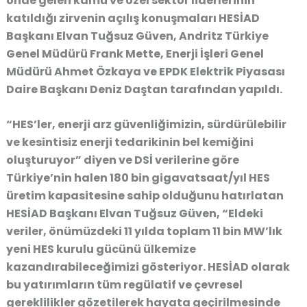
önde gelen kamu ve özel sektör liderlerinin
katıldığı zirvenin açılış konuşmaları HESİAD
Başkanı Elvan Tuğsuz Güven, Andritz Türkiye
Genel Müdürü Frank Mette, Enerji İşleri Genel
Müdürü Ahmet Özkaya ve EPDK Elektrik Piyasası
Daire Başkanı Deniz Daştan tarafından yapıldı.
“HES’ler, enerji arz güvenliğimizin, sürdürülebilir
ve kesintisiz enerji tedarikinin bel kemiğini
oluşturuyor”
diyen ve DSİ verilerine göre
Türkiye’nin halen 180 bin gigavatsaat/yıl HES
üretim kapasitesine sahip olduğunu hatırlatan
HESİAD Başkanı Elvan Tuğsuz Güven, “
Eldeki
veriler, önümüzdeki 11 yılda toplam 11 bin MW’lık
yeni HES kurulu gücünü ülkemize
kazandırabileceğimizi gösteriyor. HESİAD olarak
bu yatırımların tüm regülatif ve çevresel
gereklilikler gözetilerek hayata geçirilmesinde