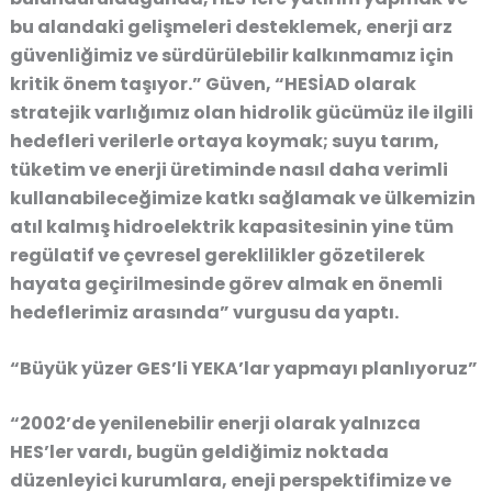
bu alandaki gelişmeleri desteklemek, enerji arz
güvenliğimiz ve sürdürülebilir kalkınmamız için
kritik önem taşıyor.” Güven, “HESİAD olarak
stratejik varlığımız olan hidrolik gücümüz ile ilgili
hedefleri verilerle ortaya koymak; suyu tarım,
tüketim ve enerji üretiminde nasıl daha verimli
kullanabileceğimize katkı sağlamak ve ülkemizin
atıl kalmış hidroelektrik kapasitesinin yine tüm
regülatif ve çevresel gereklilikler gözetilerek
hayata geçirilmesinde görev almak en önemli
hedeflerimiz arasında” vurgusu da yaptı.
“Büyük yüzer GES’li YEKA’lar yapmayı planlıyoruz”
“2002’de yenilenebilir enerji olarak yalnızca
HES’ler vardı, bugün geldiğimiz noktada
düzenleyici kurumlara, eneji perspektifimize ve