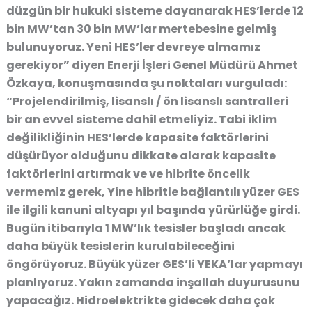
düzgün bir hukuki sisteme dayanarak HES’lerde 12
bin MW’tan 30 bin MW’lar mertebesine gelmiş
bulunuyoruz. Yeni HES’ler devreye almamız
gerekiyor” diyen Enerji İşleri Genel Müdürü Ahmet
Özkaya, konuşmasında şu noktaları vurguladı:
“Projelendirilmiş, lisanslı / ön lisanslı santralleri
bir an evvel sisteme dahil etmeliyiz. Tabi iklim
değilikliğinin HES’lerde kapasite faktörlerini
düşürüyor olduğunu dikkate alarak kapasite
faktörlerini artırmak ve ve hibrite öncelik
vermemiz gerek, Yine hibritle bağlantılı yüzer GES
ile ilgili kanuni altyapı yıl başında yürürlüğe girdi.
Bugün itibarıyla 1 MW’lık tesisler başladı ancak
daha büyük tesislerin kurulabileceğini
öngörüyoruz. Büyük yüzer GES’li YEKA’lar yapmayı
planlıyoruz. Yakın zamanda inşallah duyurusunu
yapacağız. Hidroelektrikte gidecek daha çok