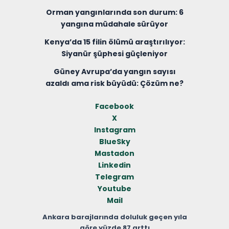
Orman yangınlarında son durum: 6
yangına müdahale sürüyor
Kenya’da 15 filin ölümü araştırılıyor:
Siyanür şüphesi güçleniyor
Güney Avrupa’da yangın sayısı
azaldı ama risk büyüdü: Çözüm ne?
Facebook
X
Instagram
BlueSky
Mastadon
Linkedin
Telegram
Youtube
Mail
Ankara barajlarında doluluk geçen yıla
göre yüzde 87 arttı