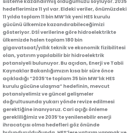
sisteme kazandırmış olduğumuzu söylüyor. 2035
hedeflerimize 11 yıl var.
Eldeki veriler, önümüzdeki
11 yılda toplam 11 bin MW’lık yeni HES kurulu
gücünü ülkemize kazandırabileceğimizi
gösteriyor.
DSİ verilerine göre hidroelektrikte
ülkemizde halen toplam 180 bin
gigavatsaat/yıllık teknik ve ekonomik fizibilitesi
olan, yatırım yapılabilir bir hidroelektrik
potansiyeli bulunuyor. Bu açıdan, Enerji ve Tabii
Kaynaklar Bakanlığımızın kısa bir süre önce
açıkladığı “2035’te toplam 35 bin MW’lık HES
kurulu gücüne ulaşma” hedefinin, mevcut
potansiyelimiz ve güncel gelişmeler
doğrultusunda yukarı yönde revize edilmesi
gerektiğine inanıyoruz. Cari açığı önleme
gerekliliğimiz ve 2035’te yenilenebilir enerji
ihracatçısı olma hedefleri göz önünde
bulundurulduğunda, HES’lere yatırım yapmak ve