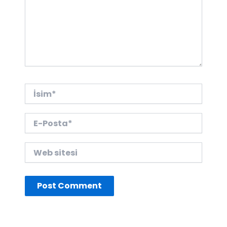
İsim*
E-
Posta*
Web
sitesi