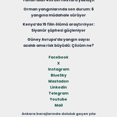
Yanan alan 435 bin hektara yaklaştı
Orman yangınlarında son durum: 6
yangına müdahale sürüyor
Kenya’da 15 filin ölümü araştırılıyor:
Siyanür şüphesi güçleniyor
Güney Avrupa’da yangın sayısı
azaldı ama risk büyüdü: Çözüm ne?
Facebook
X
Instagram
BlueSky
Mastadon
Linkedin
Telegram
Youtube
Mail
Ankara barajlarında doluluk geçen yıla