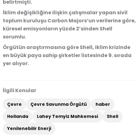
belirtmişti.
İklim değişikliğine ilişkin çalışmalar yapan sivil
toplum kuruluşu Carbon Majors’un verilerine göre,
küresel emisyonların yüzde 2’sinden Shell
sorumlu.
Örgütün araştırmasına göre Shell, iklim krizinde
en büyük paya sahip şirketler listesinde 9. sırada
yer alıyor.
İlgili Konular
Çevre
Çevre Savunma Örgütü
haber
Hollanda
Lahey Temyiz Mahkemesi
Shell
Yenilenebilir Enerji