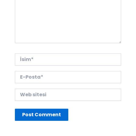
İsim*
E-
Posta*
Web
sitesi