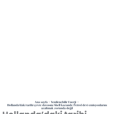
İçeriğe
atla
Ana sayfa
Yenilenebilir Enerji
Hollanda’daki tarihi çevre davasını Shell kazandı: Petrol devi emisyonlarını
azaltmak zorunda değil