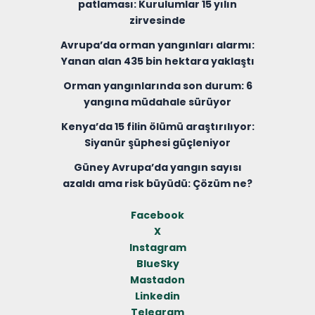
patlaması: Kurulumlar 15 yılın
zirvesinde
Avrupa’da orman yangınları alarmı:
Yanan alan 435 bin hektara yaklaştı
Orman yangınlarında son durum: 6
yangına müdahale sürüyor
Kenya’da 15 filin ölümü araştırılıyor:
Siyanür şüphesi güçleniyor
Güney Avrupa’da yangın sayısı
azaldı ama risk büyüdü: Çözüm ne?
Facebook
X
Instagram
BlueSky
Mastadon
Linkedin
Telegram