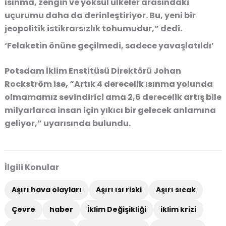
ısınma, zengin ve yoksul ülkeler arasındaki
uçurumu daha da derinleştiriyor. Bu, yeni bir
jeopolitik istikrarsızlık tohumudur,” dedi.
‘Felaketin önüne geçilmedi, sadece yavaşlatıldı’
Potsdam İklim Enstitüsü Direktörü Johan
Rockström ise, “Artık 4 derecelik ısınma yolunda
olmamamız sevindirici ama 2,6 derecelik artış bile
milyarlarca insan için yıkıcı bir gelecek anlamına
geliyor,” uyarısında bulundu.
İlgili Konular
Aşırı hava olayları
Aşırı ısı riski
Aşırı sıcak
Çevre
haber
İklim Değişikliği
iklim krizi