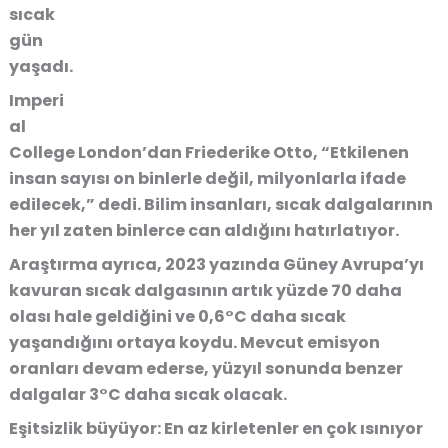
sıcak
gün
yaşadı.
Imperi
al
College London’dan Friederike Otto, “Etkilenen
insan sayısı on binlerle değil, milyonlarla ifade
edilecek,” dedi. Bilim insanları, sıcak dalgalarının
her yıl zaten binlerce can aldığını hatırlatıyor.
Araştırma ayrıca, 2023 yazında Güney Avrupa’yı
kavuran sıcak dalgasının artık yüzde 70 daha
olası hale geldiğini ve 0,6°C daha sıcak
yaşandığını ortaya koydu. Mevcut emisyon
oranları devam ederse, yüzyıl sonunda benzer
dalgalar 3°C daha sıcak olacak.
Eşitsizlik büyüyor: En az kirletenler en çok ısınıyor