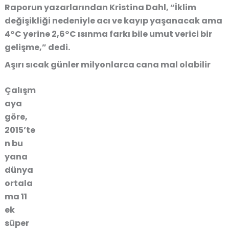
Raporun yazarlarından Kristina Dahl, “İklim
değişikliği nedeniyle acı ve kayıp yaşanacak ama
4°C yerine 2,6°C ısınma farkı bile umut verici bir
gelişme,” dedi.
Aşırı sıcak günler milyonlarca cana mal olabilir
Çalışm
aya
göre,
2015’te
n bu
yana
dünya
ortala
ma 11
ek
süper