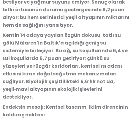
besliyor ve yağmur suyunu emiyor. Sonuç olarak
bitki örtüsünün durumu göstergesinde 6,2 puan
alıyor; bu hem serinletici yeşil altyapının miktarını
hem de sağlığını yansıtıyor.
Kentin 14 adaya yayılan özgün dokusu, tatlı su
gölü Mälaren’in Baltık’a açıldığı geniş su
sistemiyle birleşiyor. Bu ağ, su koşullarında 6,4 ve
ısıl koşullarda 6,7 puan getiriyor; çünkü su
yüzeyleri ve rüzgâr koridorları, kentsel ısı adası
etkisini kıran doğal soğutma mekanizmaları
sağlıyor. Biyolojik çeşitlilikteki 5,6’lık not da,
yeşil‑mavi altyapının ekolojik işlevlerini
destekliyor.
Endeksin mesajı: Kentsel tasarım, iklim direncinin
kaldıraç noktası