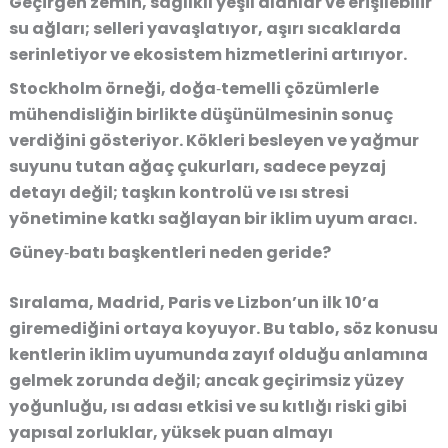
Geçirgen zemin, sağlıklı yeşil alanlar ve erişilebilir
su ağları; selleri yavaşlatıyor, aşırı sıcaklarda
serinletiyor ve ekosistem hizmetlerini artırıyor.
Stockholm örneği, doğa‑temelli çözümlerle
mühendisliğin birlikte düşünülmesinin sonuç
verdiğini gösteriyor. Kökleri besleyen ve yağmur
suyunu tutan ağaç çukurları, sadece peyzaj
detayı değil; taşkın kontrolü ve ısı stresi
yönetimine katkı sağlayan bir iklim uyum aracı.
Güney‑batı başkentleri neden geride?
Sıralama, Madrid, Paris ve Lizbon’un ilk 10’a
giremediğini ortaya koyuyor. Bu tablo, söz konusu
kentlerin iklim uyumunda zayıf olduğu anlamına
gelmek zorunda değil; ancak geçirimsiz yüzey
yoğunluğu, ısı adası etkisi ve su kıtlığı riski gibi
yapısal zorluklar, yüksek puan almayı