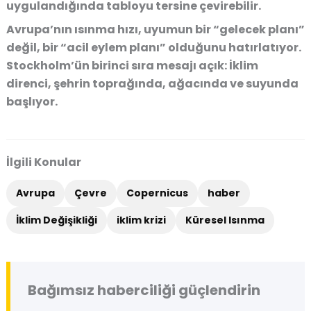
uygulandığında tabloyu tersine çevirebilir.
Avrupa’nın ısınma hızı, uyumun bir “gelecek planı”
değil, bir “acil eylem planı” olduğunu hatırlatıyor.
Stockholm’ün birinci sıra mesajı açık: İklim
direnci, şehrin toprağında, ağacında ve suyunda
başlıyor.
İlgili Konular
Avrupa
Çevre
Copernicus
haber
İklim Değişikliği
iklim krizi
Küresel Isınma
Bağımsız haberciliği güçlendirin