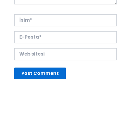
İsim*
E-
Posta*
Web
sitesi