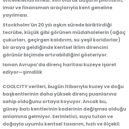
önceliklendirilmesi. Son olarak başarılı pilotların,
imar ve finansman araçlarıyla kent geneline
yayılması.
Stockholm’ün 20 yılı aşkın sürede biriktirdiği
tecrübe, küçük gibi görünen müdahalelerin (ağaç
çukurları, geçirgen kaldırım, su‑yeşil koridorlar)
bir araya geldiğinde kentsel iklim direncini
görünür biçimde artırabildiğini gösteriyor.
Isınan Avrupa’da direnç haritası kuzeye işaret
ediyor—şimdilik
COOLCITY verileri, bugün itibarıyla kuzey ve doğu
başkentlerinin daha yüksek direnç puanlarına
sahip olduğunu ortaya koyuyor. Ancak bu,
güney‑batı kentlerinin kaderinin değişmez olduğu
anlamına gelmiyor. Serinletici, suyu tutan ve
doğayla uyumlu kentsel tasarım, hızlı ve ölçekli