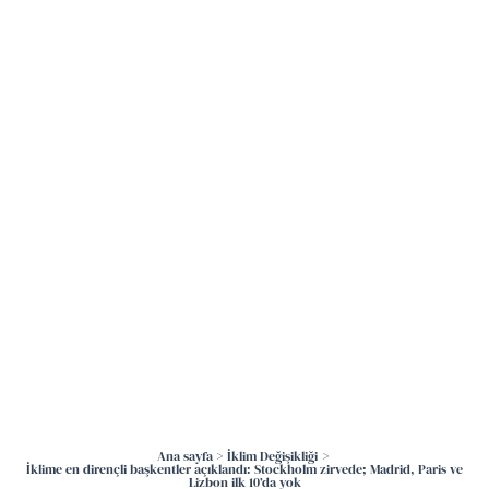
İçeriğe
atla
Ana sayfa
İklim Değişikliği
İklime en dirençli başkentler açıklandı: Stockholm zirvede; Madrid, Paris ve
Lizbon ilk 10’da yok