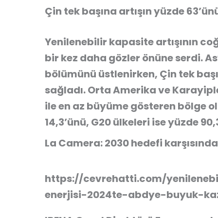
Çin tek başına artışın yüzde 63’ünü
Yenilenebilir kapasite artışının coğ
bir kez daha gözler önüne serdi. As
bölümünü üstlenirken, Çin tek başı
sağladı. Orta Amerika ve Karayiple
ile en az büyüme gösteren bölge old
14,3’ünü, G20 ülkeleri ise yüzde 90,
La Camera: 2030 hedefi karşısında 
https://cevrehatti.com/yenilenebi
enerjisi-2024te-abdye-buyuk-k