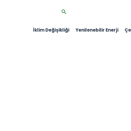
İçeriğe
Arama
atla
İklim Değişikliği
Yenilenebilir Enerji
Çev