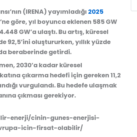
jansı’nın (IRENA) yayımladığı
2025
’ne göre, yıl boyunca eklenen 585 GW
4.448 GW’a ulaştı. Bu artış, küresel
 92,5’ini oluştururken, yıllık yüzde
 da beraberinde getirdi.
men, 2030’a kadar küresel
 katına çıkarma hedefi için gereken 11,2
lındığı vurgulandı. Bu hedefe ulaşmak
ranına çıkması gerekiyor.
lir-enerji/cinin-gunes-enerjisi-
upa-icin-firsat-olabilir/