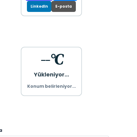
LinkedIn
E-posta
--°C
Yükleniyor...
Konum belirleniyor...
a