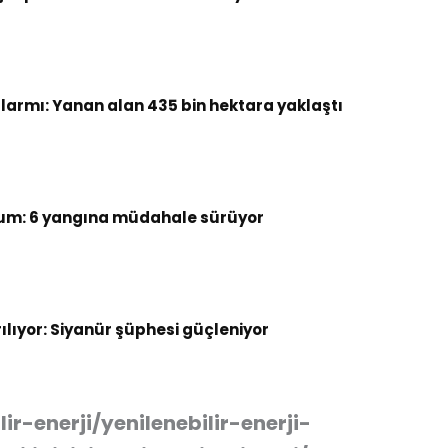
armı: Yanan alan 435 bin hektara yaklaştı
um: 6 yangına müdahale sürüyor
rılıyor: Siyanür şüphesi güçleniyor
ir-enerji/yenilenebilir-enerji-