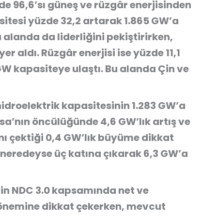
de 96,6’sı güneş ve rüzgâr enerjisinden
asitesi yüzde 32,2 artarak 1.865 GW’a
u alanda da liderliğini pekiştirirken,
er aldı. Rüzgâr enerjisi ise yüzde 11,1
W kapasiteye ulaştı. Bu alanda Çin ve
idroelektrik kapasitesinin 1.283 GW’a
sa’nın öncülüğünde 4,6 GW’lık artış ve
nı çektiği 0,4 GW’lık büyüme dikkat
de neredeyse üç katına çıkarak 6,3 GW’a
rin NDC 3.0 kapsamında net ve
n önemine dikkat çekerken, mevcut