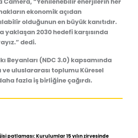
 Camera, “Yenilenebilir enerjilerin her
ynakların ekonomik açıdan
ılabilir olduğunun en büyük kanıtıdır.
zla yaklaşan 2030 hedefi karşısında
ayız.” dedi.
atkı Beyanları (NDC 3.0) kapsamında
a ve uluslararası toplumu Küresel
aha fazla iş birliğine çağırdı.
si patlaması: Kurulumlar 15 yılın zirvesinde