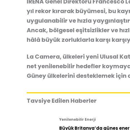
IRENA Genel Direktörü Francesco La
yıl rekor kırarak büyümesi, bu ka
uygulanabilir ve hızla yaygınlaştır
Ancak, bölgesel eşitsizlikler ve hı
hâlâ büyük zorluklarla karşı karşıy
La Camera, ülkeleri yeni Ulusal K
net yenilenebilir hedefler koymay
Güney ülkelerini desteklemek için d
Tavsiye Edilen Haberler
Yenilenebilir Enerji
Büyük Britanya’da güneş enerji