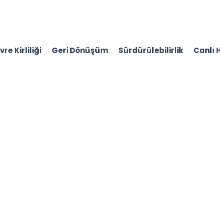
re Kirliliği
Geri Dönüşüm
Sürdürülebilirlik
Canlı 