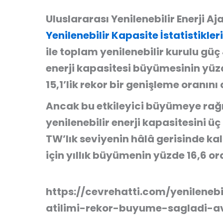
Uluslararası Yenilenebilir Enerji A
Yenilenebilir Kapasite İstatistikleri
ile toplam yenilenebilir kurulu güç 
enerji kapasitesi büyümesinin yüzde
15,1’lik rekor bir genişleme oranını
Ancak bu etkileyici büyümeye rağ
yenilenebilir enerji kapasitesini üç
TW’lık seviyenin hâlâ gerisinde ka
için yıllık büyümenin yüzde 16,6 o
https://cevrehatti.com/yenilenebi
atilimi-rekor-buyume-sagladi-avr