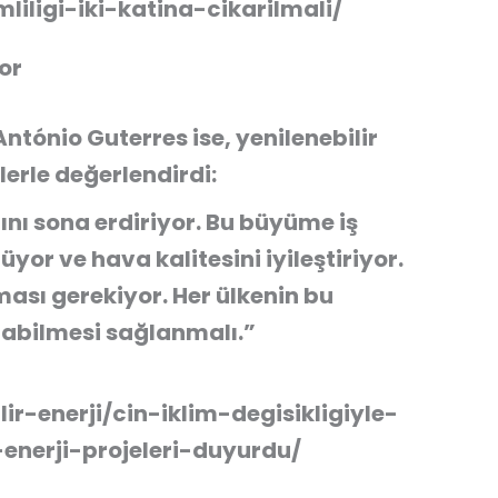
liligi-iki-katina-cikarilmali/
yor
António Guterres ise, yenilenebilir
lerle değerlendirdi:
ağını sona erdiriyor. Bu büyüme iş
üyor ve hava kalitesini iyileştiriyor.
ması gerekiyor. Her ülkenin bu
abilmesi sağlanmalı.”
ir-enerji/cin-iklim-degisikligiyle-
enerji-projeleri-duyurdu/