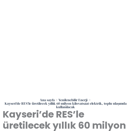
İçeriğe
atla
Ana sayfa
Yenilenebilir Enerji
Kayseri’de RES’le üretilecek yıllık 60 milyon kilovatsaat elektrik, toplu ulaşımda
kullanılacak
Kayseri’de RES’le
üretilecek yıllık 60 milyon