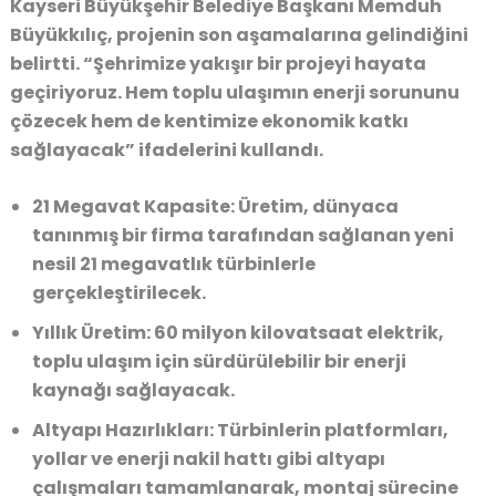
Kayseri Büyükşehir Belediye Başkanı Memduh
Büyükkılıç, projenin son aşamalarına gelindiğini
belirtti.
“Şehrimize yakışır bir projeyi hayata
geçiriyoruz. Hem toplu ulaşımın enerji sorununu
çözecek hem de kentimize ekonomik katkı
sağlayacak”
ifadelerini kullandı.
21 Megavat Kapasite:
Üretim, dünyaca
tanınmış bir firma tarafından sağlanan yeni
nesil 21 megavatlık türbinlerle
gerçekleştirilecek.
Yıllık Üretim:
60 milyon kilovatsaat elektrik,
toplu ulaşım için sürdürülebilir bir enerji
kaynağı sağlayacak.
Altyapı Hazırlıkları:
Türbinlerin platformları,
yollar ve enerji nakil hattı gibi altyapı
çalışmaları tamamlanarak, montaj sürecine