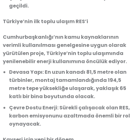
geçildi.
Türkiye’nin ilk toplu ulaşım RES’i
Cumhurbaşkanlığı’nın kamu kaynaklarının
verimli kullanılması genelgesine uygun olarak
yürütülen proje, Türkiye’nin toplu ulaşımında
yenilenebilir enerji kullanımına öncülük ediyor.
Devasa Yapı:
En uzun kanadı 81,5 metre olan
türbinler, montaj tamamlandığında 194,5
metre tepe yüksekliğe ulaşarak, yaklaşık 65
katlı bir bina boyutunda olacak.
Çevre Dostu Enerji:
Sürekli çalışacak olan RES,
karbon emisyonunu azaltmada önemli bir rol
oynayacak.
Kayseri için yeni bir dönem