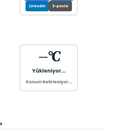
LinkedIn
E-posta
--°C
Yükleniyor...
Konum belirleniyor...
a