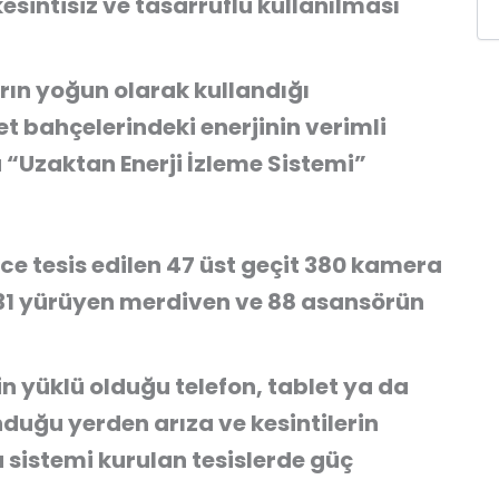
 kesintisiz ve tasarruflu kullanılması
rın yoğun olarak kullandığı
et bahçelerindeki enerjinin verimli
 “Uzaktan Enerji İzleme Sistemi”
ece tesis edilen 47 üst geçit 380 kamera
i 231 yürüyen merdiven ve 88 asansörün
min yüklü olduğu telefon, tablet ya da
uğu yerden arıza ve kesintilerin
a sistemi kurulan tesislerde güç