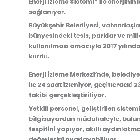
Enerji İzleme Sistemi” ile enerjinin
sağlanıyor.
Büyükşehir Belediyesi, vatandaşla
bünyesindeki tesis, parklar ve mill
kullanılması amacıyla 2017 yılında
kurdu.
Enerji İzleme Merkezi’nde, belediy
ile 24 saat izleniyor, geçitlerdek
takibi gerçekleştiriliyor.
Yetkili personel, geliştirilen siste
bilgisayardan müdahaleyle, bulund
tespitini yapıyor, akıllı aydınlatm
değerlerini ayarlayabiliyor.