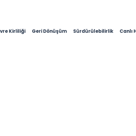
re Kirliliği
Geri Dönüşüm
Sürdürülebilirlik
Canlı 