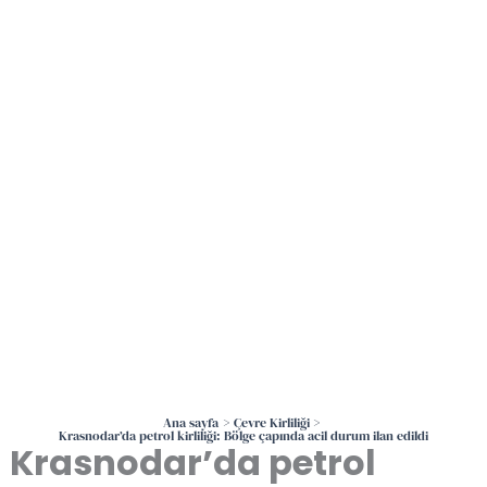
İçeriğe
atla
Ana sayfa
Çevre Kirliliği
Krasnodar’da petrol kirliliği: Bölge çapında acil durum ilan edildi
Krasnodar’da petrol