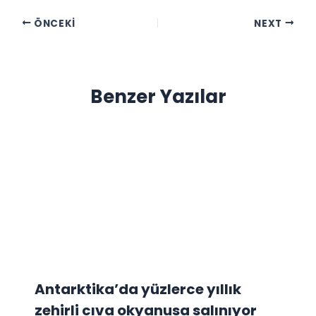
ÖNCEKI
NEXT
Benzer Yazılar
Antarktika’da yüzlerce yıllık
zehirli cıva okyanusa salınıyor