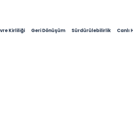
re Kirliliği
Geri Dönüşüm
Sürdürülebilirlik
Canlı 