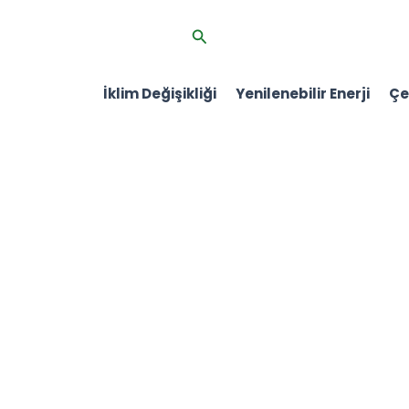
İçeriğe
Arama
atla
İklim Değişikliği
Yenilenebilir Enerji
Çev