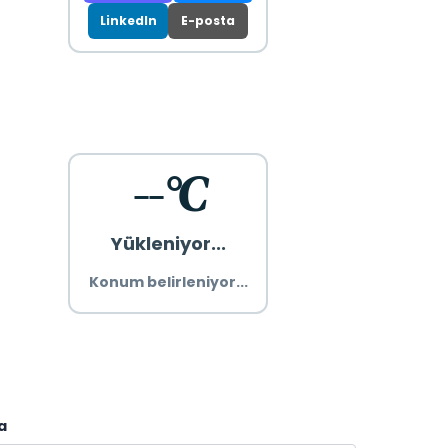
LinkedIn
E-posta
--°C
Yükleniyor...
Konum belirleniyor...
a