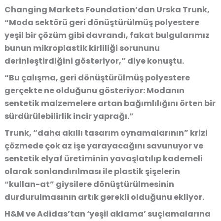
Changing Markets Foundation’dan Urska Trunk,
“Moda sektörü geri dönüştürülmüş polyestere
yeşil bir çözüm gibi davrandı, fakat bulgularımız
bunun mikroplastik kirliliği sorununu
derinleştirdiğini gösteriyor,” diye konuştu.
“Bu çalışma, geri dönüştürülmüş polyestere
gerçekte ne olduğunu gösteriyor: Modanın
sentetik malzemelere artan bağımlılığını örten bir
sürdürülebilirlik incir yaprağı.”
Trunk, “daha akıllı tasarım oynamalarının” krizi
çözmede çok az işe yarayacağını savunuyor ve
sentetik elyaf üretiminin yavaşlatılıp kademeli
olarak sonlandırılması ile plastik şişelerin
“kullan-at” giysilere dönüştürülmesinin
durdurulmasının artık gerekli olduğunu ekliyor.
H&M ve Adidas’tan ‘yeşil aklama’ suçlamalarına