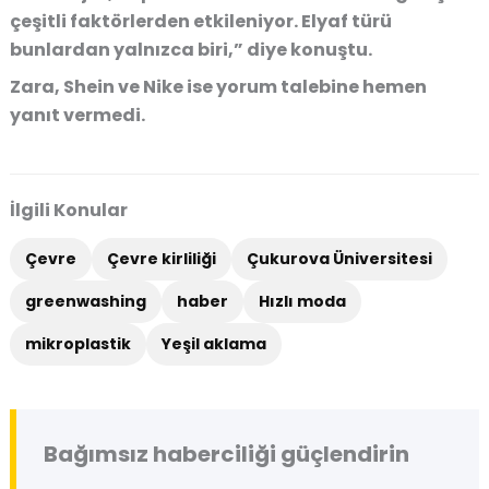
çeşitli faktörlerden etkileniyor. Elyaf türü
bunlardan yalnızca biri,” diye konuştu.
Zara, Shein ve Nike ise yorum talebine hemen
yanıt vermedi.
İlgili Konular
Çevre
Çevre kirliliği
Çukurova Üniversitesi
greenwashing
haber
Hızlı moda
mikroplastik
Yeşil aklama
Bağımsız haberciliği güçlendirin