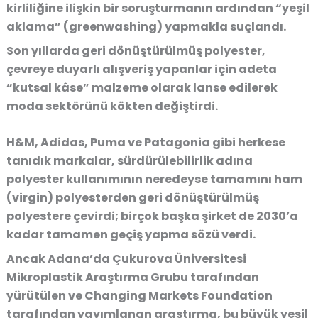
kirliliğine ilişkin bir soruşturmanın ardından “yeşil
aklama” (greenwashing) yapmakla suçlandı.
Son yıllarda geri dönüştürülmüş polyester,
çevreye duyarlı alışveriş yapanlar için adeta
“kutsal kâse” malzeme olarak lanse edilerek
moda sektörünü kökten değiştirdi.
H&M, Adidas, Puma ve Patagonia gibi herkese
tanıdık markalar, sürdürülebilirlik adına
polyester kullanımının neredeyse tamamını ham
(virgin) polyesterden geri dönüştürülmüş
polyestere çevirdi; birçok başka şirket de 2030’a
kadar tamamen geçiş yapma sözü verdi.
Ancak Adana’da Çukurova Üniversitesi
Mikroplastik Araştırma Grubu tarafından
yürütülen ve Changing Markets Foundation
tarafından yayımlanan araştırma, bu büyük yeşil