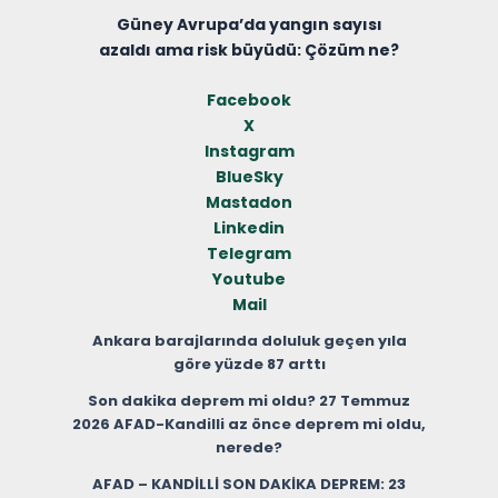
Güney Avrupa’da yangın sayısı
azaldı ama risk büyüdü: Çözüm ne?
Facebook
X
Instagram
BlueSky
Mastadon
Linkedin
Telegram
Youtube
Mail
Ankara barajlarında doluluk geçen yıla
göre yüzde 87 arttı
Son dakika deprem mi oldu? 27 Temmuz
2026 AFAD-Kandilli az önce deprem mi oldu,
nerede?
AFAD – KANDİLLİ SON DAKİKA DEPREM: 23