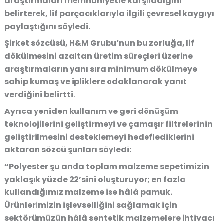
araştırmaları memnuniyetle karşıladığını
belirterek, lif parçacıklarıyla ilgili çevresel kaygıyı
paylaştığını söyledi.
Şirket sözcüsü, H&M Grubu’nun bu zorluğa, lif
dökülmesini azaltan üretim süreçleri üzerine
araştırmaların yanı sıra minimum dökülmeye
sahip kumaş ve ipliklere odaklanarak yanıt
verdiğini belirtti.
Ayrıca yeniden kullanım ve geri dönüşüm
teknolojilerini geliştirmeyi ve çamaşır filtrelerinin
geliştirilmesini desteklemeyi hedeflediklerini
aktaran sözcü şunları söyledi:
“Polyester şu anda toplam malzeme sepetimizin
yaklaşık yüzde 22’sini oluşturuyor; en fazla
kullandığımız malzeme ise hâlâ pamuk.
Ürünlerimizin işlevselliğini sağlamak için
sektörümüzün hâlâ sentetik malzemelere ihtiyacı