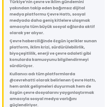
Türkiye’nin çevre ve iklim gündemini
yakından takip eden bağımsız dijital
medya platformu
Çevre Hattı
, sosyal
medyada daha geniş kitlelere ulaşmak
amacıyla tüm büyük sosyal ağlarda aktif
olarak yer alıyor.
Çevre haberciliğinde özgün içerikler sunan
platform, iklim krizi, sürdürülebilirlik,
biyoçeşitlilik, enerji ve çevre adaleti gibi
konularda kamuoyunu bilgilendirmeyi
sürdürüyor.
Kullanıcı adı tüm platformlarda
@cevrehatti
olarak belirlenen Çevre Hattı,
hem anlık gelişmeleri duyurmak hem de
özgün çevre dosyalarını yaygınlaştırmak
amacıyla sosyal medya varlığını
güçlendiriyor.