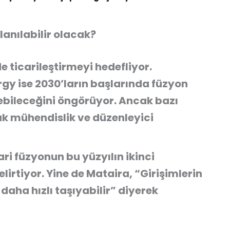
lanılabilir olacak?
de ticarileştirmeyi hedefliyor.
y ise 2030’ların başlarında füzyon
lebileceğini öngörüyor. Ancak bazı
ak mühendislik ve düzenleyici
ari füzyonun bu yüzyılın ikinci
lirtiyor. Yine de Mataira,
“Girişimlerin
e daha hızlı taşıyabilir”
diyerek