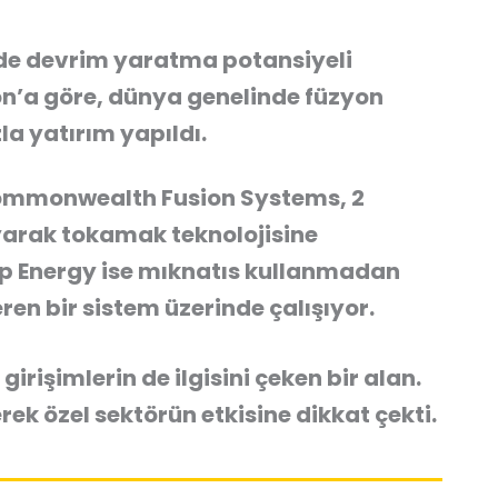
ünde devrim yaratma potansiyeli
on’a göre, dünya genelinde füzyon
la yatırım yapıldı.
ommonwealth Fusion Systems, 2
yarak tokamak teknolojisine
ap Energy ise mıknatıs kullanmadan
en bir sistem üzerinde çalışıyor.
girişimlerin de ilgisini çeken bir alan.
rek özel sektörün etkisine dikkat çekti.