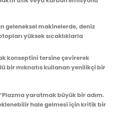
oaktif atık veya karbon emisyonu
n geleneksel makinelerde, deniz
otopları yüksek sıcaklıklarla
k konseptini tersine çevirerek
ü bir mıknatıs kullanan yenilikçi bir
“Plazma yaratmak büyük bir adım.
eklenebilir hale gelmesi için kritik bir