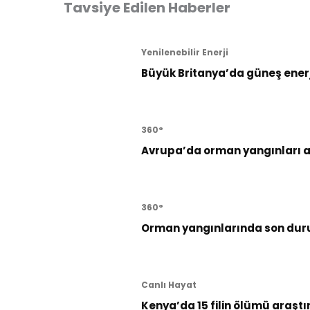
Tavsiye Edilen Haberler
Yenilenebilir Enerji
Büyük Britanya’da güneş enerji
360°
Avrupa’da orman yangınları al
360°
Orman yangınlarında son dur
Canlı Hayat
Kenya’da 15 filin ölümü araştı