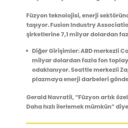
Füzyon teknolojisi, enerji sektör
taşıyor. Fusion Industry Associati
şirketlerine 7,1 milyar dolardan faz
Diğer Girişimler:
ABD merkezli C
milyar dolardan fazla fon topla
odaklanıyor. Seattle merkezli Z
plazmaya enerji darbeleri gönder
Gerald Navratil,
“Füzyon artık özel 
Daha hızlı ilerlemek mümkün”
diye