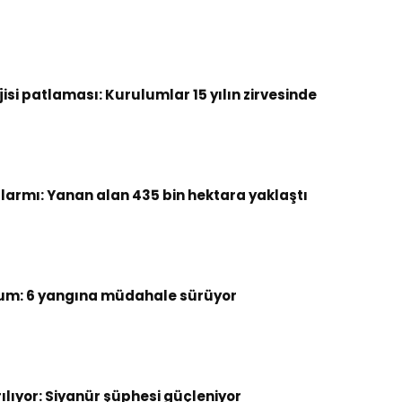
si patlaması: Kurulumlar 15 yılın zirvesinde
armı: Yanan alan 435 bin hektara yaklaştı
um: 6 yangına müdahale sürüyor
rılıyor: Siyanür şüphesi güçleniyor