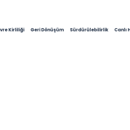
re Kirliliği
Geri Dönüşüm
Sürdürülebilirlik
Canlı 