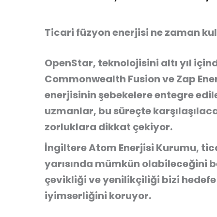
Ticari füzyon enerjisi ne zaman kul
OpenStar, teknolojisini altı yıl için
Commonwealth Fusion ve Zap Energ
enerjisinin şebekelere entegre edi
uzmanlar, bu süreçte karşılaşılac
zorluklara dikkat çekiyor.
İngiltere Atom Enerjisi Kurumu, tic
yarısında mümkün olabileceğini be
çevikliği ve yenilikçiliği bizi hedef
iyimserliğini koruyor.