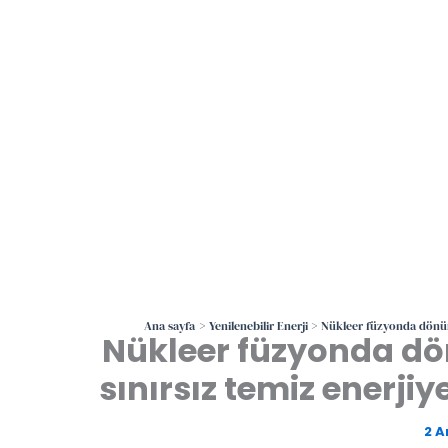
Ana sayfa
Yenilenebilir Enerji
Nükleer füzyonda dönüm 
Nükleer füzyonda dö
sınırsız temiz enerji
2 A