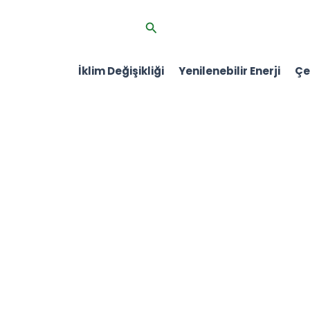
İçeriğe
Arama
atla
İklim Değişikliği
Yenilenebilir Enerji
Çev