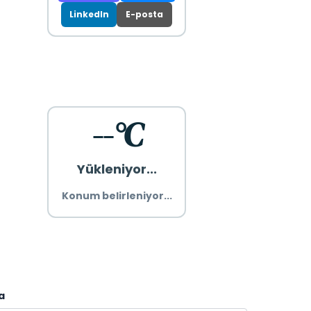
LinkedIn
E-posta
--°C
Yükleniyor...
Konum belirleniyor...
a