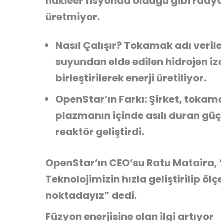
nükleer fisyonda olduğu gibi rady
üretmiyor.
Nasıl Çalışır?
Tokamak adı verile
suyundan elde edilen hidrojen iz
birleştirilerek enerji üretiliyor.
OpenStar’ın Farkı:
Şirket, tokama
plazmanın içinde asılı duran güçl
reaktör geliştirdi.
OpenStar’ın CEO’su Ratu Mataira,
Teknolojimizin hızla geliştirilip ölç
noktadayız”
dedi.
Füzyon enerjisine olan ilgi artıyor