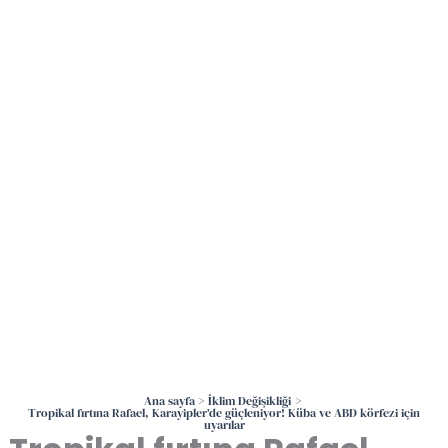
İçeriğe
atla
Ana sayfa
İklim Değişikliği
Tropikal fırtına Rafael, Karayipler’de güçleniyor! Küba ve ABD körfezi için
uyarılar