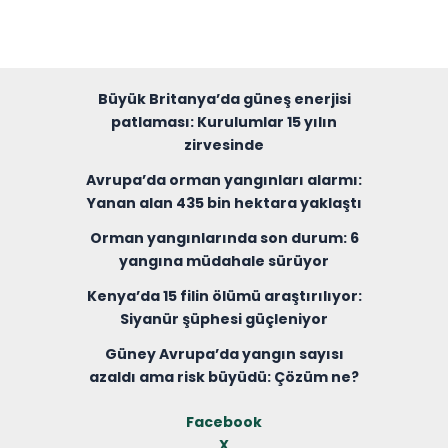
Büyük Britanya’da güneş enerjisi
patlaması: Kurulumlar 15 yılın
zirvesinde
Avrupa’da orman yangınları alarmı:
Yanan alan 435 bin hektara yaklaştı
Orman yangınlarında son durum: 6
yangına müdahale sürüyor
Kenya’da 15 filin ölümü araştırılıyor:
Siyanür şüphesi güçleniyor
Güney Avrupa’da yangın sayısı
azaldı ama risk büyüdü: Çözüm ne?
Facebook
X