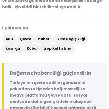
önümüzdeki günlerde daha netleşecek ve bölge
halkı için ciddi bir tehlike oluşturabilir.
İlgili Konular
ABD
Çevre
haber
İklim Değişikliği
kasırga
Küba
tropikal fırtına
Bağımsız haberciliği güçlendirin
Türkiye’nin çevre ve iklim gündemini
yakından takip eden bağımsız dijital
medya platformu
Çevre Hattı
, sosyal
medyada daha geniş kitlelere ulaşmak
amacıyla tüm büyük sosyal ağlarda aktif