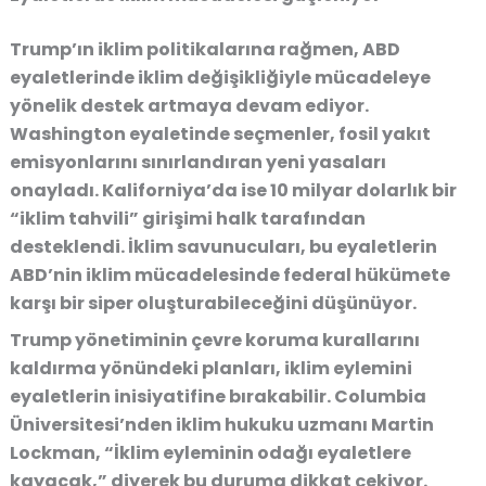
Trump’ın iklim politikalarına rağmen, ABD
eyaletlerinde iklim değişikliğiyle mücadeleye
yönelik destek artmaya devam ediyor.
Washington eyaletinde seçmenler, fosil yakıt
emisyonlarını sınırlandıran yeni yasaları
onayladı. Kaliforniya’da ise 10 milyar dolarlık bir
“iklim tahvili” girişimi halk tarafından
desteklendi. İklim savunucuları, bu eyaletlerin
ABD’nin iklim mücadelesinde federal hükümete
karşı bir siper oluşturabileceğini düşünüyor.
Trump yönetiminin çevre koruma kurallarını
kaldırma yönündeki planları, iklim eylemini
eyaletlerin inisiyatifine bırakabilir. Columbia
Üniversitesi’nden iklim hukuku uzmanı Martin
Lockman, “İklim eyleminin odağı eyaletlere
kayacak,” diyerek bu duruma dikkat çekiyor.