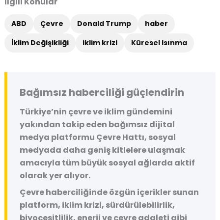
İlgili Konular
ABD
Çevre
Donald Trump
haber
İklim Değişikliği
iklim krizi
Küresel Isınma
Bağımsız haberciliği güçlendirin
Türkiye’nin çevre ve iklim gündemini
yakından takip eden bağımsız dijital
medya platformu
Çevre Hattı
, sosyal
medyada daha geniş kitlelere ulaşmak
amacıyla tüm büyük sosyal ağlarda aktif
olarak yer alıyor.
Çevre haberciliğinde özgün içerikler sunan
platform, iklim krizi, sürdürülebilirlik,
biyoçeşitlilik, enerji ve çevre adaleti gibi