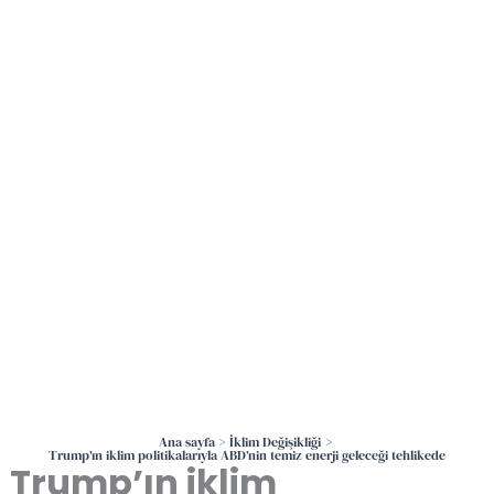
İçeriğe
atla
Ana sayfa
İklim Değişikliği
Trump’ın iklim politikalarıyla ABD’nin temiz enerji geleceği tehlikede
Trump’ın iklim