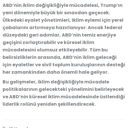
ABD’nin iklim değişikliğiyle mücadelesi, Trump’ın
yeni dönemiyle büyük bir sınavdan geçecek.
Ülkedeki eyalet yönetimleri, iklim eylemi için yerel
çabalarını artırmaya hazırlanıyor. Ancak federal
düzeydeki geri adımlar, ABD’nin temiz enerjiye
geçişini zorlaştırabilir ve küresel iklim
mücadelesini olumsuz etkileyebilir. Tüm bu
belirsizliklerin arasında, ABD’nin iklim geleceği
için eyaletler ve sivil toplum kuruluşlarının desteği
her zamankinden daha önemli hale geliyor.
Bu gelişmeler, iklim değişikliğiyle mücadele
politikalarının gelecekteki yönelimini belirleyecek
ve ABD’nin küresel iklim mücadelesinde üstlendiği
liderlik rolünü yeniden şekillendirecek.