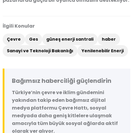
pazarlarda güçlü bir oyuncu olmasını destekliyor.
İlgili Konular
Çevre
Ges
güneş enerji santrali
haber
Sanayi ve Teknoloji Bakanlığı
Yenilenebilir Enerji
Bağımsız haberciliği güçlendirin
Türkiye’nin çevre ve iklim gündemini
yakından takip eden bağımsız dijital
medya platformu
Çevre Hattı
, sosyal
medyada daha geniş kitlelere ulaşmak
amacıyla tüm büyük sosyal ağlarda aktif
olarak yer alıyor.