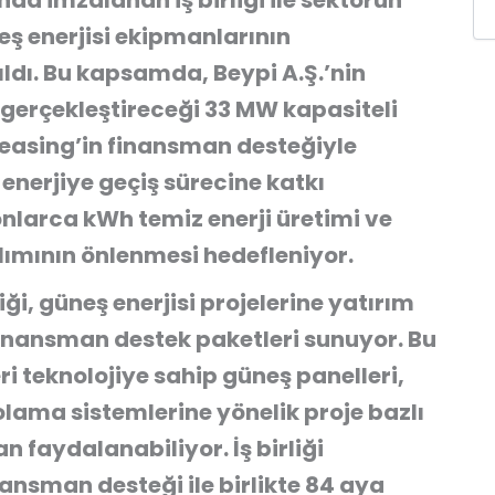
nda imzalanan iş birliği ile sektörün
ş enerjisi ekipmanlarının
ldı. Bu kapsamda, Beypi A.Ş.’nin
 gerçekleştireceği 33 MW kapasiteli
 Leasing’in finansman desteğiyle
 enerjiye geçiş sürecine katkı
onlarca kWh temiz enerji üretimi ve
ımının önlenmesi hedefleniyor.
iği, güneş enerjisi projelerine yatırım
inansman destek paketleri sunuyor. Bu
ileri teknolojiye sahip güneş panelleri,
olama sistemlerine yönelik proje bazlı
 faydalanabiliyor. İş birliği
nsman desteği ile birlikte 84 aya