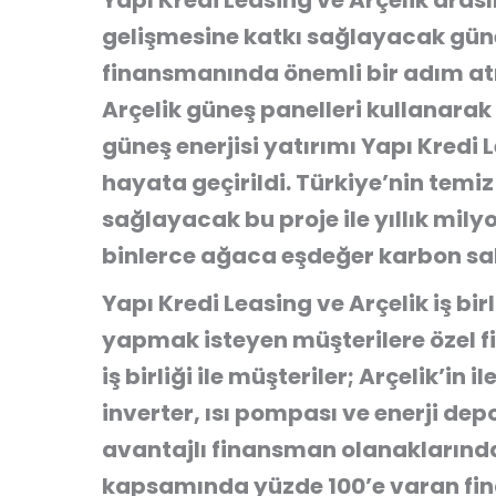
Yapı Kredi Leasing ve Arçelik arası
gelişmesine katkı sağlayacak güne
finansmanında önemli bir adım atı
Arçelik güneş panelleri kullanarak
güneş enerjisi yatırımı Yapı Kredi
hayata geçirildi. Türkiye’nin temiz
sağlayacak bu proje ile yıllık mily
binlerce ağaca eşdeğer karbon sal
Yapı Kredi Leasing ve Arçelik iş birl
yapmak isteyen müşterilere özel f
iş birliği ile müşteriler; Arçelik’in 
inverter, ısı pompası ve enerji dep
avantajlı finansman olanaklarından
kapsamında yüzde 100’e varan fina