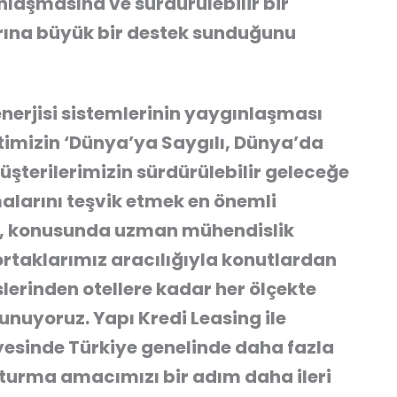
nlaşmasına ve sürdürülebilir bir
rına büyük bir destek sunduğunu
enerjisi sistemlerinin yaygınlaşması
ketimizin ‘Dünya’ya Saygılı, Dünya’da
şterilerimizin sürdürülebilir geleceğe
larını teşvik etmek en önemli
de, konusunda uzman mühendislik
ortaklarımız aracılığıyla konutlardan
slerinden otellere kadar her ölçekte
nuyoruz. Yapı Kredi Leasing ile
sayesinde Türkiye genelinde daha fazla
şturma amacımızı bir adım daha ileri