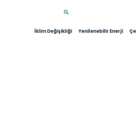
İçeriğe
Arama
atla
İklim Değişikliği
Yenilenebilir Enerji
Çev