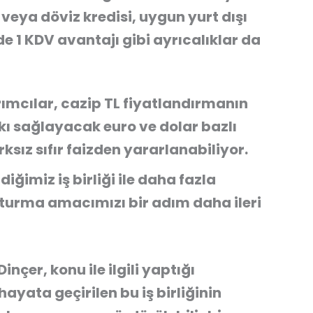
 veya döviz kredisi, uygun yurt dışı
1 KDV avantajı gibi ayrıcalıklar da
ırımcılar, cazip TL fiyatlandırmanın
kı sağlayacak euro ve dolar bazlı
sız sıfır faizden yararlanabiliyor.
diğimiz iş birliği ile daha fazla
şturma amacımızı bir adım daha ileri
nçer, konu ile ilgili yaptığı
ayata geçirilen bu iş birliğinin