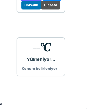
LinkedIn
E-posta
--°C
Yükleniyor...
Konum belirleniyor...
a