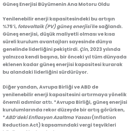
Güneş Enerjisi Büyümenin Ana Motoru Oldu
Yenilenebilir enerji kapasitesindeki bu artışın
%75’i,
fotovoltaik (PV) güneş enerjisi
ile sağlandı.
Güneş enerjisi, düşük maliyetli olması ve kısa
süreli kurulum avantajları sayesinde dünya
genelinde liderliğini pekiştirdi.
Çin
, 2023 yılında
yalnızca kendi başına, bir önceki yıl tüm dünyada
eklenen kadar güneş enerjisi kapasitesi kurarak
bu alandaki liderliğini sürdürüyor.
Diğer yandan, Avrupa Birliği ve ABD de
yenilenebilir enerji kapasitesini artırmaya yönelik
önemli adımlar attı. *Avrupa Birliği, güneş enerjisi
kurulumlarında rekor düzeyde bir artış görürken,
*
ABD’deki Enflasyon Azaltma Yasası
(Inflation
Reduction Act) kapsamındaki vergi teşvikleri