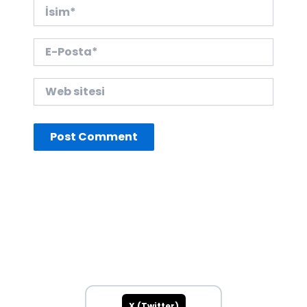
İsim*
E-
Posta*
Web
sitesi
X (Twitter)