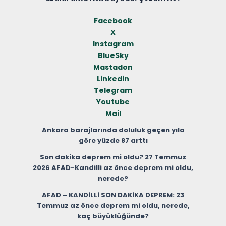
Facebook
X
Instagram
BlueSky
Mastadon
Linkedin
Telegram
Youtube
Mail
Ankara barajlarında doluluk geçen yıla
göre yüzde 87 arttı
Son dakika deprem mi oldu? 27 Temmuz
2026 AFAD-Kandilli az önce deprem mi oldu,
nerede?
AFAD – KANDİLLİ SON DAKİKA DEPREM: 23
Temmuz az önce deprem mi oldu, nerede,
kaç büyüklüğünde?