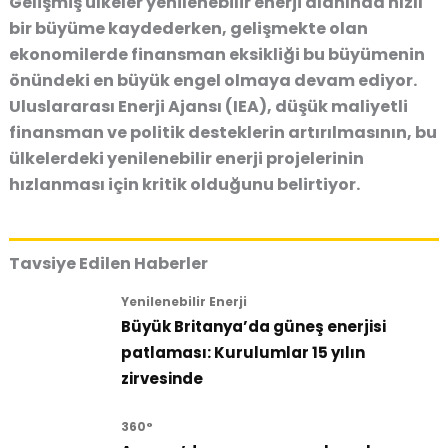
Gelişmiş ülkeler yenilenebilir enerji alanında hızlı
bir büyüme kaydederken, gelişmekte olan
ekonomilerde finansman eksikliği bu büyümenin
önündeki en büyük engel olmaya devam ediyor.
Uluslararası Enerji Ajansı (IEA), düşük maliyetli
finansman ve politik desteklerin artırılmasının, bu
ülkelerdeki yenilenebilir enerji projelerinin
hızlanması için kritik olduğunu belirtiyor.
Tavsiye Edilen Haberler
Yenilenebilir Enerji
Büyük Britanya’da güneş enerjisi
patlaması: Kurulumlar 15 yılın
zirvesinde
360°