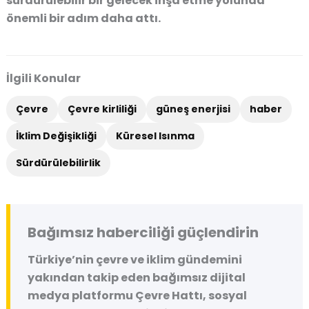
sürdürülebilir bir gelecek inşa etme yolunda
önemli bir adım daha attı.
İlgili Konular
Çevre
Çevre kirliliği
güneş enerjisi
haber
İklim Değişikliği
Küresel Isınma
Sürdürülebilirlik
Bağımsız haberciliği güçlendirin
Türkiye’nin çevre ve iklim gündemini
yakından takip eden bağımsız dijital
medya platformu
Çevre Hattı
, sosyal