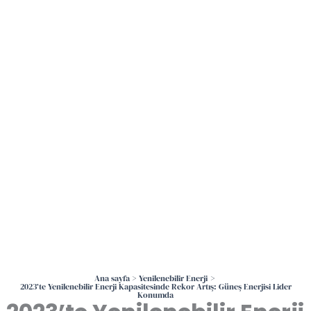
İçeriğe
atla
Ana sayfa
Yenilenebilir Enerji
2023’te Yenilenebilir Enerji Kapasitesinde Rekor Artış: Güneş Enerjisi Lider
Konumda