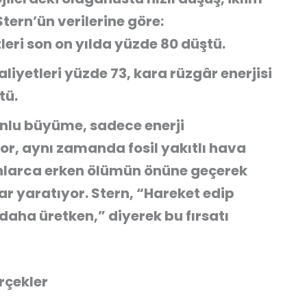
Stern’ün verilerine göre:
tleri son on yılda yüzde 80 düştü.
aliyetleri yüzde 73, kara rüzgâr enerjisi
tü.
nlu büyüme, sadece enerji
or, aynı zamanda fosil yakıtlı hava
onlarca erken ölümün önüne geçerek
r yaratıyor. Stern, “Hareket edip
 daha üretken,” diyerek bu fırsatı
erçekler