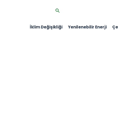
İçeriğe
Arama
atla
İklim Değişikliği
Yenilenebilir Enerji
Çev