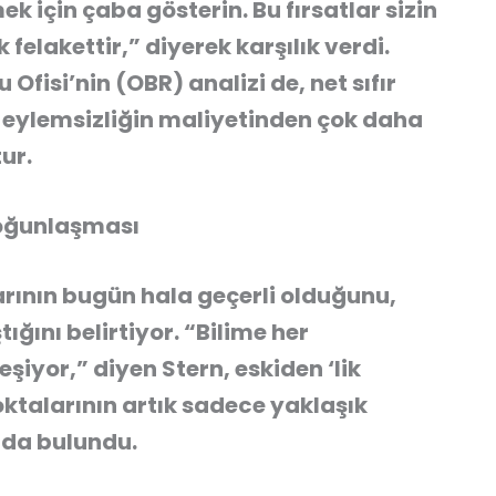
mek için çaba gösterin. Bu fırsatlar sizin
felakettir,” diyerek karşılık verdi.
 Ofisi’nin (OBR) analizi de, net sıfır
 eylemsizliğin maliyetinden çok daha
ur.
 yoğunlaşması
larının bugün hala geçerli olduğunu,
ını belirtiyor. “Bilime her
şiyor,” diyen Stern, eskiden
‘lik
oktalarının artık sadece yaklaşık
nda bulundu.