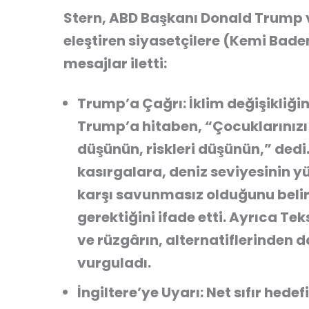
Stern, ABD Başkanı Donald Trump ve 
eleştiren siyasetçilere (Kemi Bade
mesajlar iletti:
Trump’a Çağrı:
İklim değişikliğin
Trump’a hitaben, “Çocuklarınızı 
düşünün, riskleri düşünün,” dedi.
kasırgalara, deniz seviyesinin y
karşı savunmasız olduğunu belir
gerektiğini ifade etti. Ayrıca Tek
ve rüzgârın, alternatiflerinden
d
vurguladı.
İngiltere’ye Uyarı:
Net sıfır hede