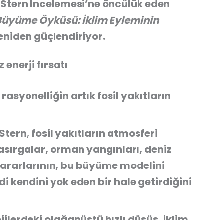
 Stern İncelemesi’ne öncülük eden
n Büyüme Öyküsü: İklim Eyleminin
yeniden güçlendiriyor.
 enerji fırsatı
rasyonelliğin artık fosil yakıtların
Stern, fosil yakıtların atmosferi
(kasırgalar, orman yangınları, deniz
ararlarının, bu büyüme modelini
i kendini yok eden bir hale getirdiğini
ilerdeki olağanüstü hızlı düşüş, iklim