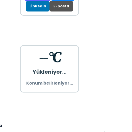
LinkedIn
E-posta
--°C
Yükleniyor...
Konum belirleniyor...
a