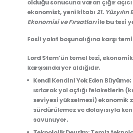
olduğu sonucuna varan çığır açıcı
ekonomist,
yeni kitabı
21. Yüzyılı
Ekonomisi ve Fırsatları
ile bu tezi 
Fosil yakıt boşunalığına karşı temiz
Lord Stern’ün temel tezi, ekonomik 
karşısında yer aldığıdır.
Kendi Kendini Yok Eden Büyüme:
ısıtarak yol açtığı felaketlerin 
seviyesi yükselmesi) ekonomik z
sürdürülemez ve dolayısıyla kend
savunuyor.
Teknolojik Devrim:
Temiz teknoloj