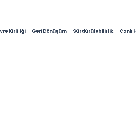
re Kirliliği
Geri Dönüşüm
Sürdürülebilirlik
Canlı 