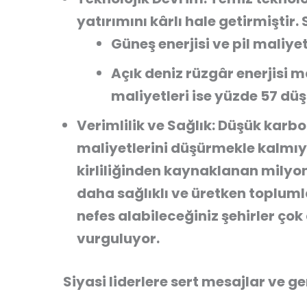
yatırımını kârlı hale getirmiştir. 
Güneş enerjisi ve pil maliye
Açık deniz rüzgâr enerjisi m
maliyetleri ise yüzde 57 düş
Verimlilik ve Sağlık:
Düşük karbo
maliyetlerini düşürmekle kalmıy
kirliliğinden kaynaklanan mily
daha
sağlıklı ve üretken
toplumla
nefes alabileceğiniz şehirler çok
vurguluyor.
Siyasi liderlere sert mesajlar ve g