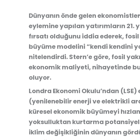
Dünyanın önde gelen ekonomistleri
eylemine yapılan yatırımların
21.
fırsatı
olduğunu iddia ederek, fosil
büyüme modelini “kendi kendini y
nitelendirdi. Stern’e göre, fosil yak
ekonomik maliyeti, nihayetinde 
oluyor.
Londra Ekonomi Okulu’ndan (LSE) e
(yenilenebilir enerji ve elektrikli
küresel ekonomik büyümeyi hızlan
yoksulluktan kurtarma potansiyeli t
iklim değişikliğinin dünyanın görd