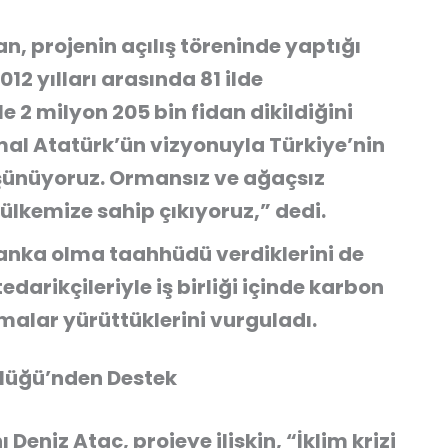
, projenin açılış töreninde yaptığı
2 yılları arasında 81 ilde
e 2 milyon 205 bin fidan dikildiğini
mal Atatürk’ün vizyonuyla Türkiye’nin
üşünüyoruz. Ormansız ve ağaçsız
 ülkemize sahip çıkıyoruz,” dedi.
 banka olma taahhüdü verdiklerini de
edarikçileriyle iş birliği içinde karbon
malar yürüttüklerini vurguladı.
lüğü’nden Destek
eniz Ataç, projeye ilişkin, “İklim krizi