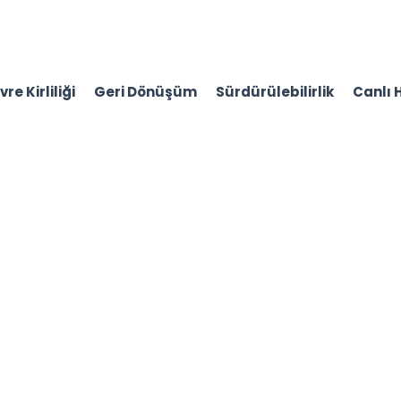
re Kirliliği
Geri Dönüşüm
Sürdürülebilirlik
Canlı 