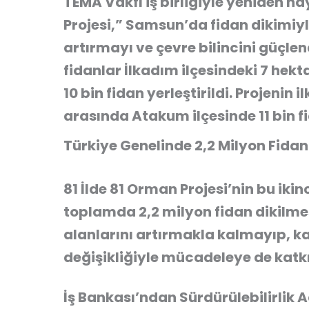
TEMA Vakfı iş birliğiyle yeniden ha
Projesi,” Samsun’da fidan dikimiyl
artırmayı ve çevre bilincini güçl
fidanlar İlkadım ilçesindeki 7 hekt
10 bin fidan yerleştirildi. Projenin
arasında Atakum ilçesinde 11 bin f
Türkiye Genelinde 2,2 Milyon Fidan
81 İlde 81 Orman Projesi’nin bu ik
toplamda 2,2 milyon fidan dikilme
alanlarını artırmakla kalmayıp, k
değişikliğiyle mücadeleye de katk
İş Bankası’ndan Sürdürülebilirlik 