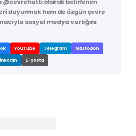
a
@cevrehatti
olarak belirlenen
leri duyurmak hem de özgün çevre
macıyla sosyal medya varlığını
ok
YouTube
Telegram
Mastodon
inkedIn
E-posta