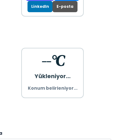
LinkedIn
E-posta
--°C
Yükleniyor...
Konum belirleniyor...
a