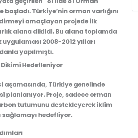
yata geçirilen “81 İlde 81 Orman
e başladı. Türkiye’nin orman varlığını
endirmeyi amaçlayan projede ilk
arlık alana dikildi. Bu alana toplamda
 ilk uygulaması 2008-2012 yılları
idanla yapılmıştı.
 Dikimi Hedefleniyor
inci aşamasında, Türkiye genelinde
si planlanıyor. Proje, sadece orman
arbon tutumunu destekleyerek iklim
ı sağlamayı hedefliyor.
Adımları