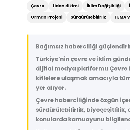
Çevre
fidan dikimi
İklim Değişikliği
Orman Projesi
Sürdürülebilirlik
TEMA V
Bağımsız haberciliği güçlendiri
Türkiye’nin çevre ve iklim gün
dijital medya platformu
Çevre 
kitlelere ulaşmak amacıyla tüm
yer alıyor.
Çevre haberciliğinde özgün içeri
sürdürülebilirlik, biyoçeşitlilik,
konularda kamuoyunu bilgilend