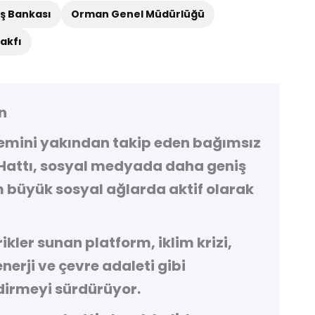
İş Bankası
Orman Genel Müdürlüğü
akfı
n
demini yakından takip eden bağımsız
Hattı
, sosyal medyada daha geniş
 büyük sosyal ağlarda aktif olarak
kler sunan platform, iklim krizi,
 enerji ve çevre adaleti gibi
irmeyi sürdürüyor.