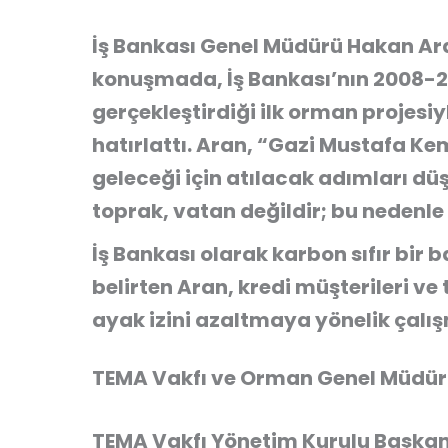
İş Bankası Genel Müdürü Hakan Aran
konuşmada, İş Bankası’nın 2008-201
gerçekleştirdiği ilk orman projesiyl
hatırlattı. Aran, “Gazi Mustafa Ke
geleceği için atılacak adımları d
toprak, vatan değildir; bu nedenle
İş Bankası olarak karbon sıfır bir
belirten Aran, kredi müşterileri ve t
ayak izini azaltmaya yönelik çalış
TEMA Vakfı ve Orman Genel Müdür
TEMA Vakfı Yönetim Kurulu Başkanı D