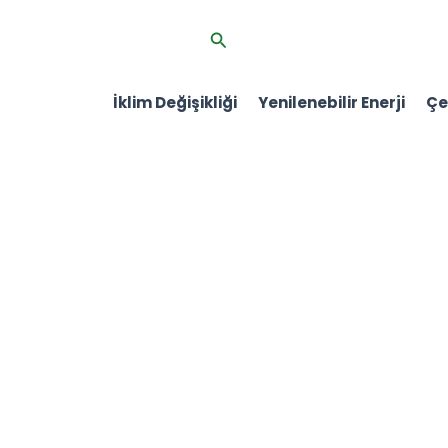
İçeriğe
Arama
atla
İklim Değişikliği
Yenilenebilir Enerji
Çev