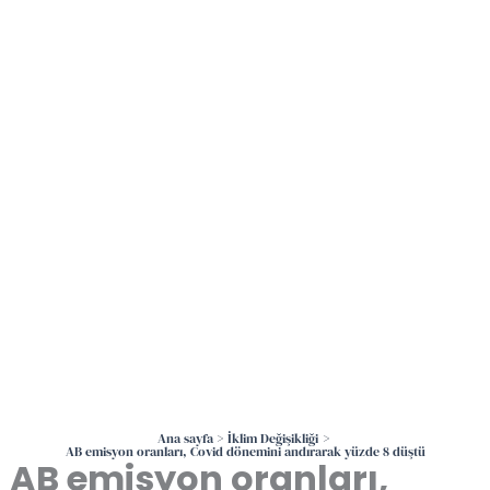
İçeriğe
atla
Ana sayfa
İklim Değişikliği
AB emisyon oranları, Covid dönemini andırarak yüzde 8 düştü
AB emisyon oranları,