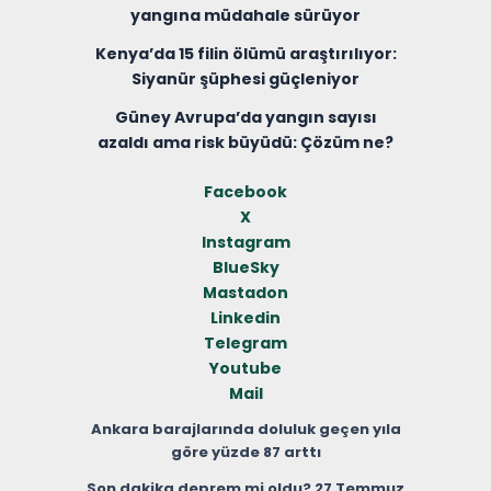
yangına müdahale sürüyor
Kenya’da 15 filin ölümü araştırılıyor:
Siyanür şüphesi güçleniyor
Güney Avrupa’da yangın sayısı
azaldı ama risk büyüdü: Çözüm ne?
Facebook
X
Instagram
BlueSky
Mastadon
Linkedin
Telegram
Youtube
Mail
Ankara barajlarında doluluk geçen yıla
göre yüzde 87 arttı
Son dakika deprem mi oldu? 27 Temmuz