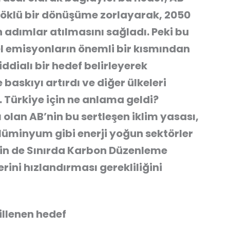
i köklü bir dönüşüme zorlayarak, 2050
in adımlar atılmasını sağladı.
Peki bu
l emisyonların önemli bir kısmından
iddialı bir hedef belirleyerek
baskıyı artırdı ve diğer ülkeleri
.
Türkiye için ne anlama geldi?
 olan AB’nin bu sertleşen iklim yasası,
alüminyum gibi enerji yoğun sektörler
in de
Sınırda Karbon Düzenleme
ini hızlandırması gerekliliğini
illenen hedef