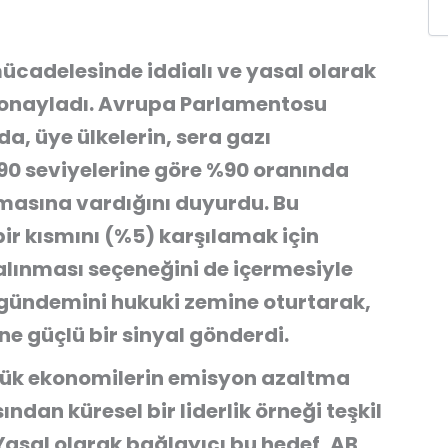
mücadelesinde iddialı ve yasal olarak
nı onayladı. Avrupa Parlamentosu
, üye ülkelerin, sera gazı
990 seviyelerine göre %90 oranında
masına vardığını duyurdu. Bu
ir kısmını (%5) karşılamak için
alınması seçeneğini de içermesiyle
il gündemini hukuki zemine oturtarak,
e güçlü bir sinyal gönderdi.
üyük ekonomilerin emisyon azaltma
dan küresel bir liderlik örneği teşkil
asal olarak bağlayıcı bu hedef, AB