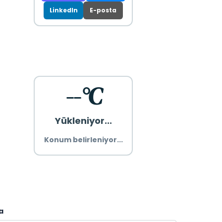
LinkedIn
E-posta
--°C
Yükleniyor...
Konum belirleniyor...
a