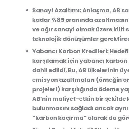
Sanayi Azaltımı:
Anlaşma, AB san
kadar %85 oranında azaltmasını z
ve ağır sanayi olmak üzere kilit
teknolojik dönüşümler gerektire
Yabancı Karbon Kredileri:
Hedefl
karşılamak için
yabancı karbon k
dahil edildi. Bu, AB ülkelerinin 
emisyon azaltmaları (örneğin or
projeleri) karşılığında ödeme y
AB’nin maliyet-etkin bir şekilde
bulunmasını sağladı ancak aynı
“karbon kaçırma” olarak da gör