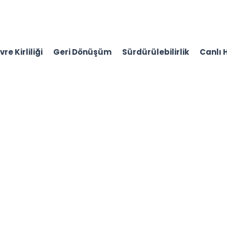
re Kirliliği
Geri Dönüşüm
Sürdürülebilirlik
Canlı 