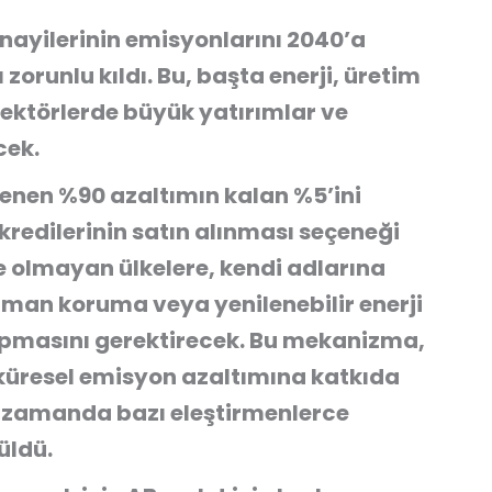
ayilerinin emisyonlarını 2040’a
orunlu kıldı. Bu, başta enerji, üretim
 sektörlerde büyük yatırımlar ve
cek.
enen %90 azaltımın kalan %5’ini
redilerinin satın alınması
seçeneği
üye olmayan ülkelere, kendi adlarına
man koruma veya yenilenebilir enerji
apmasını gerektirecek. Bu mekanizma,
 küresel emisyon azaltımına katkıda
 zamanda bazı eleştirmenlerce
üldü.