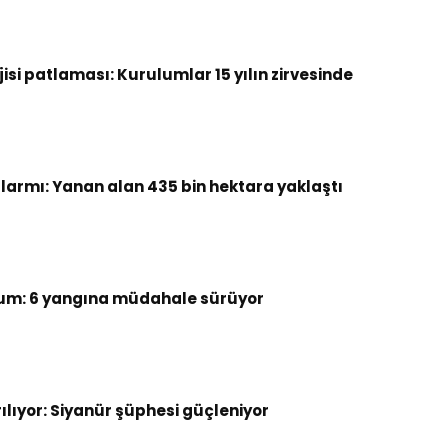
si patlaması: Kurulumlar 15 yılın zirvesinde
armı: Yanan alan 435 bin hektara yaklaştı
um: 6 yangına müdahale sürüyor
rılıyor: Siyanür şüphesi güçleniyor