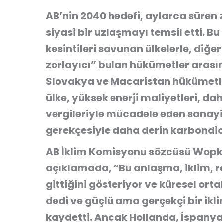
AB’nin 2040 hedefi, aylarca süren
siyasi bir uzlaşmayı temsil etti. 
kesintileri savunan ülkelerle, diğer
zorlayıcı”
bulan hükümetler arasınd
Slovakya ve Macaristan hükümetler
ülke, yüksek enerji maliyetleri, d
vergileriyle mücadele eden sanay
gerekçesiyle daha derin karbondioks
AB İklim Komisyonu sözcüsü
Wopk
açıklamada, “Bu anlaşma, iklim, re
gittiğini gösteriyor ve küresel ort
dedi ve güçlü ama gerçekçi bir ikli
kaydetti. Ancak Hollanda, İspanya 