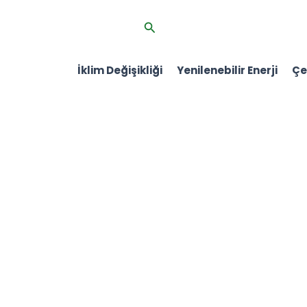
İçeriğe
Arama
atla
İklim Değişikliği
Yenilenebilir Enerji
Çev