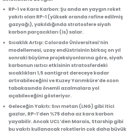
RP-1 ve Kara Karbon:
Şu anda en yaygın roket
yakıtı olan RP-1 (yüksek oranda rafine edilmiş
gazyağı), yakıldığında stratosfere
siyah
karbon parçacıkları
(is) salar.
Sıcaklık Artışı:
Colorado Üniversitesi’nin
modellemesi, uzay endüstrisinin birkaç on yıl
sonraki büyüme projeksiyonlarına göre, siyah
karbonun ısıtıcı etkisinin stratosferdeki
sıcaklıkları
1,5 santigrat dereceye kadar
artırabileceğini
ve Kuzey Yarımküre’de ozon
tabakasında önemli azalmalara yol
açabileceğini gösteriyor.
Geleceğin Yakıtı:
Sıvı metan (LNG) gibi itici
gazlar, RP-1’den %75 daha az kara karbon
yayabilir. Ancak UCL’den Marais, Starship gibi
bu yakıtı kullanacak roketlerin
çok daha büyük