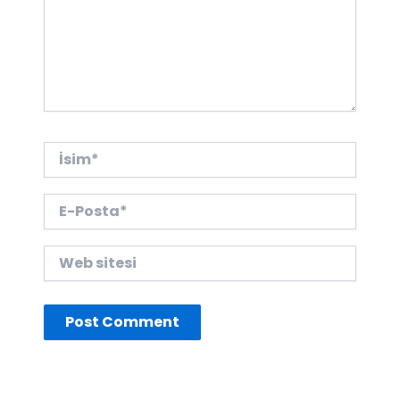
İsim*
E-
Posta*
Web
sitesi