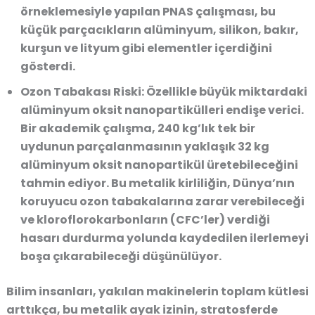
örneklemesiyle yapılan PNAS çalışması, bu
küçük parçacıkların alüminyum, silikon, bakır,
kurşun ve lityum gibi elementler içerdiğini
gösterdi.
Ozon Tabakası Riski:
Özellikle büyük miktardaki
alüminyum oksit nanopartikülleri
endişe verici.
Bir akademik çalışma, 240 kg’lık tek bir
uydunun parçalanmasının yaklaşık
32 kg
alüminyum oksit nanopartikül
üretebileceğini
tahmin ediyor. Bu metalik kirliliğin, Dünya’nın
koruyucu
ozon tabakalarına zarar verebileceği
ve kloroflorokarbonların (CFC’ler) verdiği
hasarı durdurma yolunda kaydedilen ilerlemeyi
boşa çıkarabileceği düşünülüyor.
Bilim insanları, yakılan makinelerin toplam kütlesi
arttıkça, bu metalik ayak izinin, stratosferde