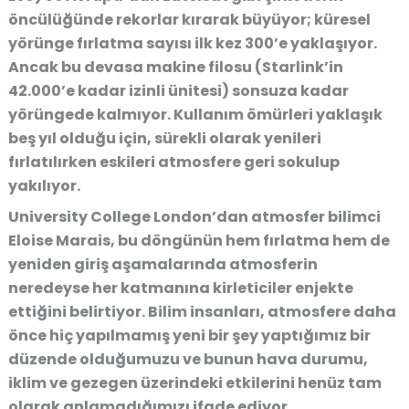
öncülüğünde rekorlar kırarak büyüyor; küresel
yörünge fırlatma sayısı ilk kez 300’e yaklaşıyor.
Ancak bu devasa makine filosu (Starlink’in
42.000’e kadar izinli ünitesi) sonsuza kadar
yörüngede kalmıyor. Kullanım ömürleri yaklaşık
beş yıl olduğu için, sürekli olarak yenileri
fırlatılırken eskileri atmosfere geri sokulup
yakılıyor
.
University College London’dan atmosfer bilimci
Eloise Marais
, bu döngünün hem fırlatma hem de
yeniden giriş aşamalarında
atmosferin
neredeyse her katmanına kirleticiler enjekte
ettiğini
belirtiyor. Bilim insanları, atmosfere daha
önce hiç yapılmamış yeni bir şey yaptığımız bir
düzende olduğumuzu ve bunun hava durumu,
iklim ve gezegen üzerindeki etkilerini henüz tam
olarak anlamadığımızı ifade ediyor.