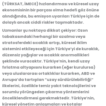
(TÜRKSAT, İMECE) hızlandırması ve küresel uzay
ekonomisinin bir parçası olma hedefi göz önüne
alındığında, bu emisyon uyarıları Türkiye için de
dolaylı ancak ciddi riskler taşımaktadır.
Uzmanlar şu noktaya dikkat çekiyor:
Ozon
tabakasındaki herhangi bir azalma veya
stratosferdeki sıcaklık artışı, küresel iklim
sistemini etkileyeceği için Türkiye’yi de kuraklık,
düzensiz yağışlar ve sıcaklık anormallikleri
şeklinde vuracaktır. Türkiye’nin, kendi uzay
fırlatma altyapısını kurarken (eğer kurulursa)
veya uluslararası ortaklıklar kurarken, ABD ve
Avrupa’da tartışılan
“uzay sürdürülebilirliği”
ilkelerini, özellikle
temiz yakıt teknolojilerini
ve
sorumlu yörüngeden çıkarma yöntemlerini
önceliklendirmesi gerekmektedir. Türkiye’nin,
küresel yönetim anlaşmaları ve kotalar