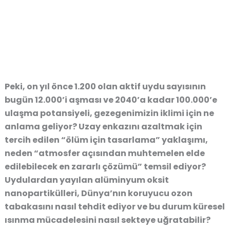
Peki, on yıl önce 1.200 olan aktif uydu sayısının
bugün 12.000’i aşması ve 2040’a kadar 100.000’e
ulaşma potansiyeli, gezegenimizin iklimi için ne
anlama geliyor? Uzay enkazını azaltmak için
tercih edilen
“ölüm için tasarlama”
yaklaşımı,
neden
“atmosfer açısından muhtemelen elde
edilebilecek en zararlı çözümü”
temsil ediyor?
Uydulardan yayılan alüminyum oksit
nanopartikülleri, Dünya’nın koruyucu ozon
tabakasını nasıl tehdit ediyor ve bu durum küresel
ısınma mücadelesini nasıl sekteye uğratabilir?