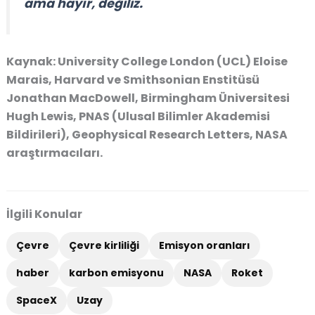
ama hayır, değiliz.
Kaynak
: University College London (UCL) Eloise
Marais, Harvard ve Smithsonian Enstitüsü
Jonathan MacDowell, Birmingham Üniversitesi
Hugh Lewis, PNAS (Ulusal Bilimler Akademisi
Bildirileri), Geophysical Research Letters, NASA
araştırmacıları.
İlgili Konular
Çevre
Çevre kirliliği
Emisyon oranları
haber
karbon emisyonu
NASA
Roket
SpaceX
Uzay