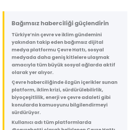
Bağımsız haberciliği güçlendirin
Türkiye’nin çevre ve iklim gündemini
yakından takip eden bağımsız dijital
medya platformu
Çevre Hattı
, sosyal
medyada daha geniş kitlelere ulaşmak
amacıyla tüm büyük sosyal ağlarda aktif
olarak yer alıyor.
Çevre haberciliğinde özgün içerikler sunan
platform, iklim krizi, sürdürülebilirlik,
biyoçeşitlilik, enerji ve çevre adaleti gibi
konularda kamuoyunu bilgilendirmeyi
sürdürüyor.
Kullanıcı adı tüm platformlarda
@cevrehatti
olarak belirlenen Çevre Hattı,