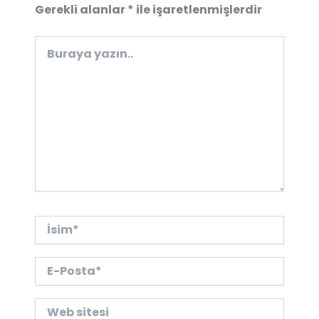
Gerekli alanlar
*
ile işaretlenmişlerdir
Buraya
yazın..
İsim*
E-
Posta*
Web
sitesi