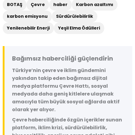
BOTAŞ
Çevre
haber
Karbon azaltımı
karbon emisyonu
Sürdürülebilirlik
Yenilenebilir Enerji
Yeşil Elma Ödülleri
Bağımsız haberciliği güçlendirin
Türkiye’nin çevre ve iklim gündemini
yakından takip eden bağımsız dijital
medya platformu
Çevre Hattı
, sosyal
medyada daha geniş kitlelere ulaşmak
amacıyla tüm büyük sosyal ağlarda aktif
olarak yer alıyor.
Çevre haberciliğinde özgün içerikler sunan
platform, iklim krizi, sürdürülebilirlik,