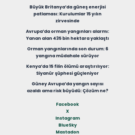
Büyük Britanya’da güneş enerjisi
patlaması: Kurulumlar 15 yılın
zirvesinde
Avrupa’da orman yangınları alarmı:
Yanan alan 435 bin hektara yaklaştı
Orman yangınlarında son durum: 6
yangına müdahale sürüyor
Kenya’da 15 filin ölümü araştırılıyor:
Siyanür şüphesi güçleniyor
Güney Avrupa’da yangın sayısı
azaldı ama risk büyüdü: Çözüm ne?
Facebook
X
Instagram
BlueSky
Mastadon